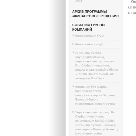
2013
Ос
бизн
АРХИВ ПРОГРАММЫ
капи
«ФИНАНСОВЫЕ РЕШЕНИЯ»
СОБЫТИЯ ГРУППЫ
КОМПАНИЙ
Конференции PCG
Финансовый клуб
Антонина Кутова,
соучредительница,
управляющая партнерша
Pro Capital Investment,
вошла в ежегодный рейтинг
«Топ 50 Влиятельнейших
женщин в ФинТех»
Компания Pro Capital
Investment стала
соорганизатором Первого
Бессарабского
Инвестиционного Форума
Управляющий партнер Pro
Capital Investment,
консультант USAID AGRO,
Антонина Кутова – спикер
площадки «Помощь бизнесу
в условиях войны: