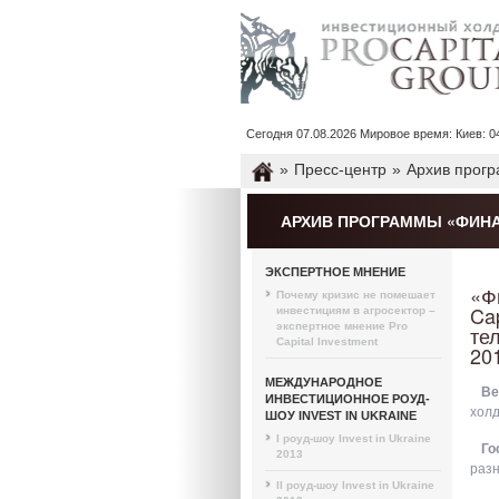
Сегодня 07.08.2026 Мировое время: Киев: 04 : 
»
Пресс-центр
»
Архив прог
АРХИВ ПРОГРАММЫ «ФИН
ЭКСПЕРТНОЕ МНЕНИЕ
«Ф
Почему кризис не помешает
Ca
инвестициям в агросектор –
экспертное мнение Pro
те
Capital Investment
20
МЕЖДУНАРОДНОЕ
Ве
ИНВЕСТИЦИОННОЕ РОУД-
холд
ШОУ INVEST IN UKRAINE
I роуд-шоу Invest in Ukraine
Го
2013
разн
II роуд-шоу Invest in Ukraine