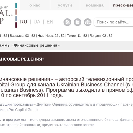
о нас
услуги
команда
пресс-це
RU
UA
EN
52 | Варшава: 03 : 52 | Нью-Йорк: 22 : 52 | Токио: 11 : 52 | Лондон: 02 : 52
раммы «Финансовые решения»
АНСОВЫЕ РЕШЕНИЯ»
инансовые решения» – авторский телевизионный про
pital Group для канала Ukrainian Business Channel (
леканал Business). Программа выходила в прямом 
10 по сентябрь 2011 года.
дущий программы
– Дмитрий Олейник, соучредитель и управляющий партне
инга Pro Capital Group.
сти программы
– менеджеры высшего звена отечественного бизнеса, финанс
ых отраслей экономики, представители органов власти.