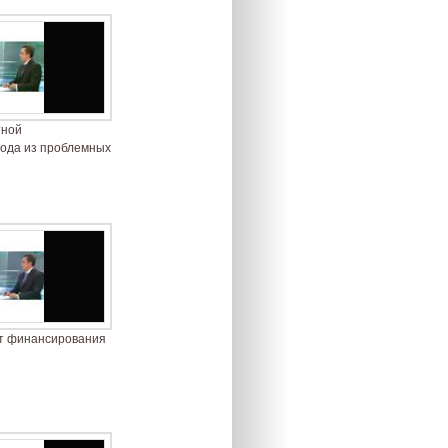
тной
хода из проблемных
нт финансирования