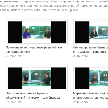
новные темы эфиров
касаются проблем построения эффективных стратегий
еса, управления компанией, поиска новых возможностей применения финан
тала в бизнесе с учетом изменений потребностей рынка.
Принятие инвестиционных решений: как
Финансирование бизнеса
избежать ошибок
оптимального варианта
29.04.2010
22.04.2010
Эмиссионные ценные бумаги -
Маркетинговые исследов
эффективный инструмент для бизнеса
инструмент успешного р
01.04.2010
25.03.2010