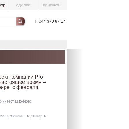
нтр
сделки
контакты
T: 044 370 87 17
ект компании Pro
в настоящее время –
эфире с февраля
р инвестиционного
исты, экономисты, эксперты