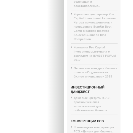
релокация и
восстановление»
Управляющий партнер Pro
Capital Investment Антонина
Кутова присоединилась к
проведению StartUp Boot
Camp в рамках Ideafest
Student Business Idea
Competition
Компания Pro Capital
Investment выступила с
докладом на INVEST FORUM
2017
Окончание конкурса бизнес-
планов «Студенческая
бизнес инициатива» 2019
ИНВЕСТИЦИОННЫЙ
ДАЙДЖЕСТ
Дешевые кредиты 5-7-9.
Краткий чек-лист
возможностей для
собственного бизнеса
КОНФЕРЕНЦИИ PCG
III ежегодная конференция
PCG «Деньги для бизнеса,