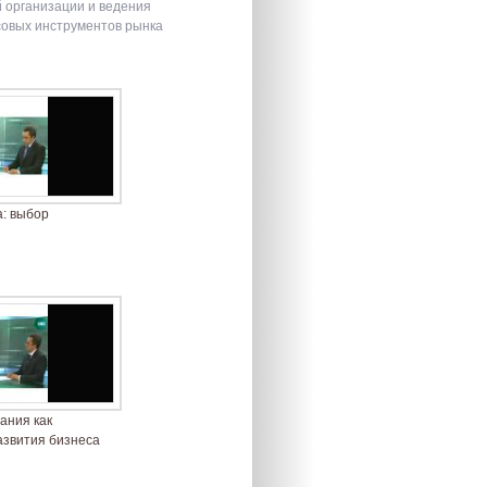
 организации и ведения
совых инструментов рынка
: выбор
ания как
азвития бизнеса