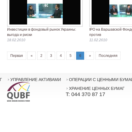
Инвестиции в фондовый рынок Украины:
IPO на Варшавской Фондо
выгода и риски
против
18.02.2010
11.02.2010
Первая
«
2
3
4
5
6
»
Последняя
Г
УПРАВЛЕНИЕ АКТИВАМИ
ОПЕРАЦИИ С ЦЕННЫМИ БУМА
ХРАНЕНИЕ ЦЕННЫХ БУМАГ
T: 044 370 87 17