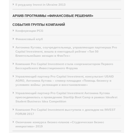
II роуд-шоу Invest in Ukraine 2013
АРХИВ ПРОГРАММЫ «ФИНАНСОВЫЕ РЕШЕНИЯ»
СОБЫТИЯ ГРУППЫ КОМПАНИЙ
Конференции PCG
Финансовый клуб
Антонина Кутова, соучредительница, управляющая партнерша Pro
Capital Investment, вошла в ежегодный рейтинг «Топ 50
Влиятельнейших женщин в ФинТех»
Компания Pro Capital Investment стала соорганизатором Первого
Бессарабского Инвестиционного Форума
Управляющий партнер Pro Capital Investment, консультант USAID
AGRO, Антонина Кутова – спикер площадки «Помощь бизнесу в
условиях войны: релокация и восстановление»
Управляющий партнер Pro Capital Investment Антонина Кутова
присоединилась к проведению StartUp Boot Camp в рамках Ideafest
Student Business Idea Competition
Компания Pro Capital Investment выступила с докладом на INVEST
FORUM 2017
Окончание конкурса бизнес-планов «Студенческая бизнес
инициатива» 2019