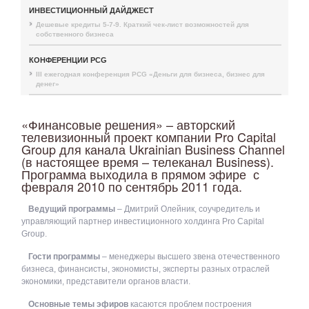
ИНВЕСТИЦИОННЫЙ ДАЙДЖЕСТ
Дешевые кредиты 5-7-9. Краткий чек-лист возможностей для
собственного бизнеса
КОНФЕРЕНЦИИ PCG
III ежегодная конференция PCG «Деньги для бизнеса, бизнес для
денег»
«Финансовые решения» – авторский
телевизионный проект компании Pro Capital
Group для канала Ukrainian Business Channel
(в настоящее время – телеканал Business).
Программа выходила в прямом эфире с
февраля 2010 по сентябрь 2011 года.
Ведущий программы
– Дмитрий Олейник, соучредитель и
управляющий партнер инвестиционного холдинга Pro Capital
Group.
Гости программы
– менеджеры высшего звена отечественного
бизнеса, финансисты, экономисты, эксперты разных отраслей
экономики, представители органов власти.
Основные темы эфиров
касаются проблем построения