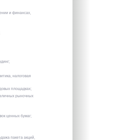
ении и финансах,
;
ндинг;
итика, налоговая
довых площадках;
азличных рыночных
вок ценных бумаг;
дажа пакета акций,