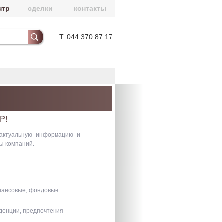
нтр
сделки
контакты
T: 044 370 87 17
P!
 актуальную информацию и
ы компаний.
нансовые, фондовые
нденции, предпочтения