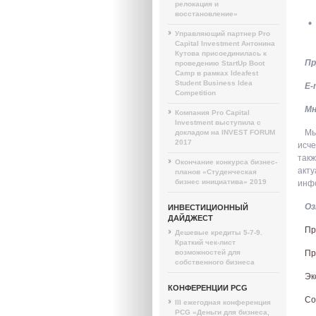
релокация и
восстановление»
Управляющий партнер Pro
Capital Investment Антонина
Кутова присоединилась к
Пр
проведению StartUp Boot
Camp в рамках Ideafest
Student Business Idea
E-
Competition
Мн
Компания Pro Capital
Investment выступила с
Мы
докладом на INVEST FORUM
2017
исч
так
Окончание конкурса бизнес-
акт
планов «Студенческая
бизнес инициатива» 2019
инф
Оз
ИНВЕСТИЦИОННЫЙ
ДАЙДЖЕСТ
Пр
Дешевые кредиты 5-7-9.
Краткий чек-лист
возможностей для
Пр
собственного бизнеса
Эк
КОНФЕРЕНЦИИ PCG
Со
III ежегодная конференция
PCG «Деньги для бизнеса,