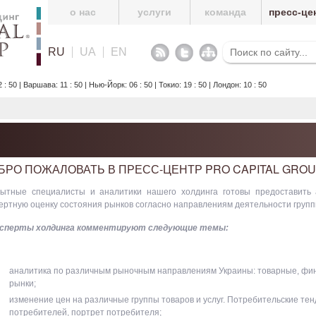
о нас
услуги
команда
пресс-це
RU
UA
EN
50 | Варшава: 11 : 50 | Нью-Йорк: 06 : 50 | Токио: 19 : 50 | Лондон: 10 : 50
БРО ПОЖАЛОВАТЬ В ПРЕСС-ЦЕНТР PRO CAPITAL GROU
ытные специалисты и аналитики нашего холдинга готовы предоставить
ертную оценку состояния рынков согласно направлениям деятельности групп
сперты холдинга комментируют следующие темы:
аналитика по различным рыночным направлениям Украины: товарные, фи
рынки;
изменение цен на различные группы товаров и услуг. Потребительские те
потребителей, портрет потребителя;