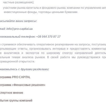
частные размещения);
участники рынка капитала и фондового рынка: компании по управлению акт
инвестиционные фонды, торговцы ценными бумагами.
исылайте ваши запросы:
mail: info@pro-capital.ua
огоканальный телефон: +38 044 370 87 17
 стремимся обеспечивать оперативное реагирование на запросы, поступаю
ерпывающие ответы, организовывать интервью и предоставлять комментар
же аналитиков и экспертов по широкому спектру направлений деятел
уальным темам анализа рынков. В своей работе мы руководствуемся пр
ормационной открытости.
накомьтесь с другими разделами:
ограмма PRO CAPITAL
ограмма «Финансовые решения»
спертное мнение
бытия группы компаний