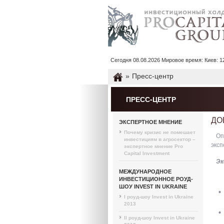
Сегодня 08.08.2026 Мировое время: Киев: 12 : 
»
Пресс-центр
ПРЕСС-ЦЕНТР
ДО
ЭКСПЕРТНОЕ МНЕНИЕ
Почему кризис не помешает
Оп
инвестициям в агросектор –
эксп
экспертное мнение Pro
Capital Investment
Эк
МЕЖДУНАРОДНОЕ
ИНВЕСТИЦИОННОЕ РОУД-
ШОУ INVEST IN UKRAINE
I роуд-шоу Invest in Ukraine
2013
II роуд-шоу Invest in Ukraine