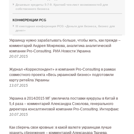
Дешевые кредиты 5-7-9. Краткий чек-лист возможностей для
собственного бизнеса
КОНФЕРЕНЦИИ PCG
III ежегодная конференция PCG «Деньги для бизнеса, бизнес для
денег»
Украинцу нужно зарабатывать больше, чтобы жить, как прежде –
комментарий Андрея Мокрякова, аналитика аналитической
компании Pro-Consulting. РИА Новости Украина
20.07.2015
Журнал «Корреспондент» и компания Pro-Consulting в рамках
совместного проекта «Весь украинский бизнес» подготовили
карту ритейла Украины
13.07.2015
Украина в 2014/2015 МГ увеличила поставки кукурузы в Китай в
5,4 раза – комментарий Александра Соколова, генерального
директора консалтинговой компании Pro-Consulting. Интерфакс
10.07.2015
Как сберечь свои кровные: в какой валюте украинцам лучше
хранить сбережения – комментарий Александра Ткачева,