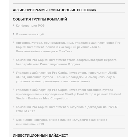
АРХИВ ПРОГРАММЫ «ФИНАНСОВЫЕ РЕШЕНИЯ»
СОБЫТИЯ ГРУППЫ КОМПАНИЙ
Конференции PCG
Финансовый клуб
Антонина Кутова, соучредительница, управляющая партнерша Pro
Capital Investment, вошла в ежегодный рейтинг «Топ 50
Влиятельнейших женщин в ФинТех»
Компания Pro Capital Investment стала соорганизатором Первого
Бессарабского Инвестиционного Форума
Управляющий партнер Pro Capital Investment, консультант USAID
AGRO, Антонина Кутова – спикер площадки «Помощь бизнесу в
условиях войны: релокация и восстановление»
Управляющий партнер Pro Capital Investment Антонина Кутова
присоединилась к проведению StartUp Boot Camp в рамках Ideafest
Student Business Idea Competition
Компания Pro Capital Investment выступила с докладом на INVEST
FORUM 2017
Окончание конкурса бизнес-планов «Студенческая бизнес
инициатива» 2019
ИНВЕСТИЦИОННЫЙ ДАЙДЖЕСТ