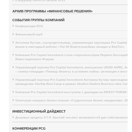
II роуд-шоу Invest in Ukraine 2013
АРХИВ ПРОГРАММЫ «ФИНАНСОВЫЕ РЕШЕНИЯ»
СОБЫТИЯ ГРУППЫ КОМПАНИЙ
Конференции PCG
Финансовый клуб
Антонина Кутова, соучредительница, управляющая партнерша Pro Capital Inv
вошла в ежегодный рейтинг «Топ 50 Влиятельнейших женщин в ФинТех»
Компания Pro Capital Investment стала соорганизатором Первого Бессарабск
Инвестиционного Форума
Управляющий партнер Pro Capital Investment, консультант USAID AGRO, Анто
– спикер площадки «Помощь бизнесу в условиях войны: релокация и восста
Управляющий партнер Pro Capital Investment Антонина Кутова присоединила
проведению StartUp Boot Camp в рамках Ideafest Student Business Idea Compet
Компания Pro Capital Investment выступила с докладом на INVEST FORUM 20
Окончание конкурса бизнес-планов «Студенческая бизнес инициатива» 2019
ИНВЕСТИЦИОННЫЙ ДАЙДЖЕСТ
Дешевые кредиты 5-7-9. Краткий чек-лист возможностей для собственного б
КОНФЕРЕНЦИИ PCG