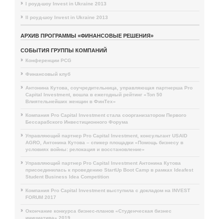
I роуд-шоу Invest in Ukraine 2013
II роуд-шоу Invest in Ukraine 2013
АРХИВ ПРОГРАММЫ «ФИНАНСОВЫЕ РЕШЕНИЯ»
СОБЫТИЯ ГРУППЫ КОМПАНИЙ
Конференции PCG
Финансовый клуб
Антонина Кутова, соучредительница, управляющая партнерша Pro
Capital Investment, вошла в ежегодный рейтинг «Топ 50
Влиятельнейших женщин в ФинТех»
Компания Pro Capital Investment стала соорганизатором Первого
Бессарабского Инвестиционного Форума
Управляющий партнер Pro Capital Investment, консультант USAID
AGRO, Антонина Кутова – спикер площадки «Помощь бизнесу в
условиях войны: релокация и восстановление»
Управляющий партнер Pro Capital Investment Антонина Кутова
присоединилась к проведению StartUp Boot Camp в рамках Ideafest
Student Business Idea Competition
Компания Pro Capital Investment выступила с докладом на INVEST
FORUM 2017
Окончание конкурса бизнес-планов «Студенческая бизнес
инициатива» 2019