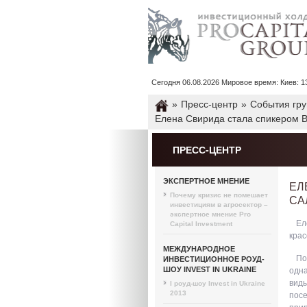
Сегодня 06.08.2026 Мировое время: Киев: 13 : 
»
Пресс-центр
»
События гр
Елена Свирида стала спикером В
ПРЕСС-ЦЕНТР
ЭКСПЕРТНОЕ МНЕНИЕ
ЕЛ
Почему кризис не помешает
СА
инвестициям в агросектор –
экспертное мнение Pro
Ел
Capital Investment
крас
МЕЖДУНАРОДНОЕ
По
ИНВЕСТИЦИОННОЕ РОУД-
ШОУ INVEST IN UKRAINE
одна
виды
I роуд-шоу Invest in Ukraine
2013
посе