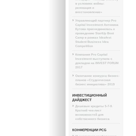
в условиях войны:
релокация и
восстановление»
Управляющий партнер Pro
Capital Investment Антонина
Кутова присоединилась к
проведению StartUp Boot
Camp в рамках Ideafest
Student Business Idea
Competition
Компания Pro Capital
Investment выступила с
докладом на INVEST FORUM
2017
Окончание конкурса бизнес-
планов «Студенческая
бизнес инициатива» 2019
ИНВЕСТИЦИОННЫЙ
ДАЙДЖЕСТ
Дешевые кредиты 5-7-9.
Краткий чек-лист
возможностей для
собственного бизнеса
КОНФЕРЕНЦИИ PCG