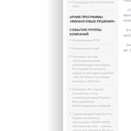
прир
II роуд-шоу Invest in Ukraine
2013
«О
квал
АРХИВ ПРОГРАММЫ
низк
«ФИНАНСОВЫЕ РЕШЕНИЯ»
СОБЫТИЯ ГРУППЫ
В 
КОМПАНИЙ
пре
Конференции PCG
Ан
Финансовый клуб
же 
Антонина Кутова,
соучредительница,
управляющая партнерша
Pro Capital Investment,
вошла в ежегодный рейтинг
«Топ 50 Влиятельнейших
женщин в ФинТех»
Компания Pro Capital
Investment стала
соорганизатором Первого
Бессарабского
Инвестиционного Форума
Управляющий партнер Pro
Capital Investment,
консультант USAID AGRO,
Антонина Кутова – спикер
площадки «Помощь бизнесу