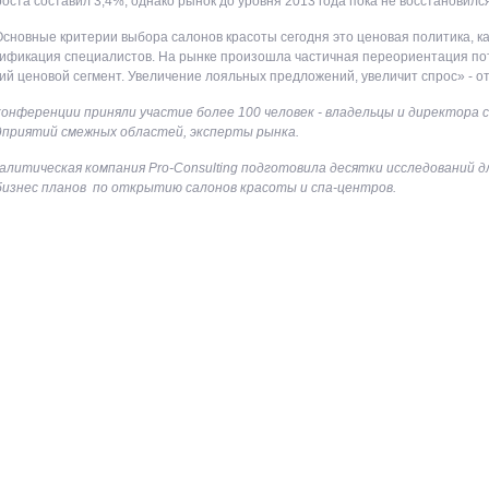
оста составил 3,4%, однако рынок до уровня 2013 года пока не восстановился
сновные критерии выбора салонов красоты сегодня это ценовая политика, ка
ификация специалистов. На рынке произошла частичная переориентация по
ий ценовой сегмент. Увеличение лояльных предложений, увеличит спрос» - о
конференции приняли участие более 100 человек - владельцы и директора 
дприятий смежных областей, эксперты рынка.
алитическая к
омпания Pro-Consult
i
ng подготовила десятки исследований д
бизнес планов по открытию салонов красоты и спа-центров.