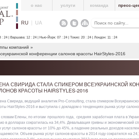
о нас
услуги
команда
пресс-це
RU
UA
24 | Варшава: 12 : 24 | Нью-Йорк: 07 : 24 | Токио: 20 : 24 | Лондон: 11 : 24
уппы компаний
»
сеукраинской конференции салонов красоты HairStyles-2016
ЕНА СВИРИДА СТАЛА СПИКЕРОМ ВСЕУКРАИНСКОЙ К
ЛОНОВ КРАСОТЫ HAIRSTYLES-2016
ена Свирида, ведущий аналитик Pro-Consulting, стала спикером Всеукраинск
оты HairStyles-2016 и выступила с докладом о тенденциях рынка услуг салоно
 словам Елены, по итогам прошлого года, средняя заработная плата в Украи
ко в долларах сократилась на 34,4%. Девальвация гривны и экономический сп
 услуг салонов красоты от 10% до 45%, а падение реальных доходов населе
щаемости. Объем рынка услуг салонов красоты в 2014 году сократился на 24,