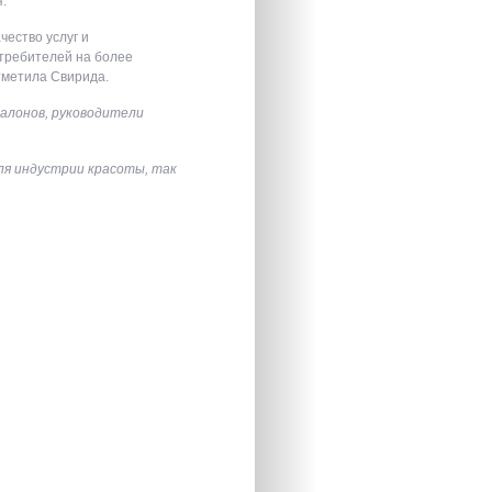
.
чество услуг и
требителей на более
тметила Свирида.
салонов, руководители
ля индустрии красоты, так