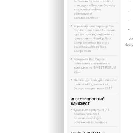
Антонина Кутова – спикер
площадки «Помощь бизнесу
в условиях войны:
- 
релокация и
восстановление»
- 
Управляющий партнер Pro
- 
Capital Investment Антонина
Кутова присоединилась к
проведению StartUp Boot
Мо
Camp в рамках Ideafest
фонд
Student Business Idea
Competition
Компания Pro Capital
Investment выступила с
докладом на INVEST FORUM
2017
Окончание конкурса бизнес-
планов «Студенческая
бизнес инициатива» 2019
ИНВЕСТИЦИОННЫЙ
ДАЙДЖЕСТ
Дешевые кредиты 5-7-9.
Краткий чек-лист
возможностей для
собственного бизнеса
КОНФЕРЕНЦИИ PCG