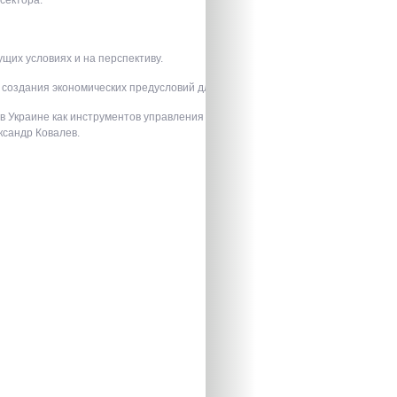
их условиях и на перспективу.
оздания экономических предусловий для развития этого рынка.
в Украине как инструментов управления рисками»выступил директор департ
ксандр Ковалев.