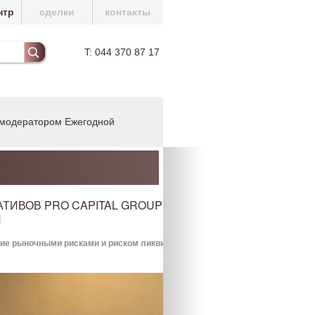
нтр
сделки
контакты
T: 044 370 87 17
л модератором Ежегодной
ТИВОВ PRO CAPITAL GROUP АЛЕКСАНДР КОВАЛЕВ СТ
И
е рыночными рисками и риском ликвидности в банке», организованная