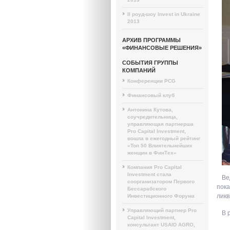
II роуд-шоу Invest in Ukraine
2013
АРХИВ ПРОГРАММЫ
«ФИНАНСОВЫЕ РЕШЕНИЯ»
СОБЫТИЯ ГРУППЫ
КОМПАНИЙ
Конференции PCG
Финансовый клуб
Антонина Кутова,
соучредительница,
управляющая партнерша
Pro Capital Investment,
вошла в ежегодный рейтинг
«Топ 50 Влиятельнейших
женщин в ФинТех»
Компания Pro Capital
Investment стала
Ве
соорганизатором Первого
пока
Бессарабского
ликв
Инвестиционного Форума
Управляющий партнер Pro
В 
Capital Investment,
консультант USAID AGRO,
- 