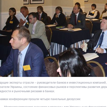
дущие эксперты отрасли – руководители банков и инвестиционных компаний,
затели Украины, состояние финансовых рынков и перспективы развития дер
идности и рыночными рисками в банках.
рамках конференции прошли четыре панельные дискуссии:
Макроэкономические сценарии и прогнозы для Украины и ее финансового 