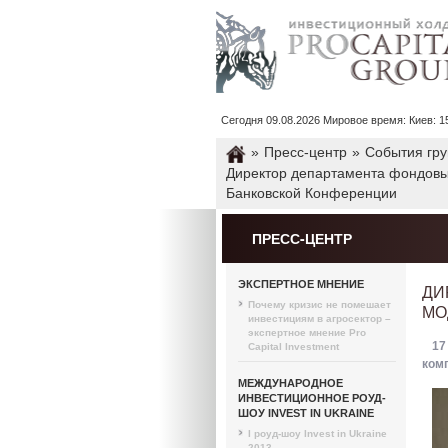
Сегодня 09.08.2026 Мировое время: Киев: 15 : 
»
Пресс-центр
»
События гр
Директор департамента фондовых
Банковской Конференции
ПРЕСС-ЦЕНТР
ЭКСПЕРТНОЕ МНЕНИЕ
ДИ
Почему кризис не помешает
МО
инвестициям в агросектор –
экспертное мнение Pro
17
Capital Investment
ком
МЕЖДУНАРОДНОЕ
ИНВЕСТИЦИОННОЕ РОУД-
ШОУ INVEST IN UKRAINE
I роуд-шоу Invest in Ukraine
2013