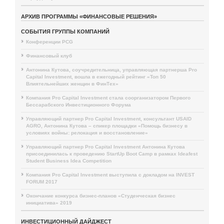
АРХИВ ПРОГРАММЫ «ФИНАНСОВЫЕ РЕШЕНИЯ»
СОБЫТИЯ ГРУППЫ КОМПАНИЙ
Конференции PCG
Финансовый клуб
Антонина Кутова, соучредительница, управляющая партнерша Pro
Capital Investment, вошла в ежегодный рейтинг «Топ 50
Влиятельнейших женщин в ФинТех»
Компания Pro Capital Investment стала соорганизатором Первого
Бессарабского Инвестиционного Форума
Управляющий партнер Pro Capital Investment, консультант USAID
AGRO, Антонина Кутова – спикер площадки «Помощь бизнесу в
условиях войны: релокация и восстановление»
Управляющий партнер Pro Capital Investment Антонина Кутова
присоединилась к проведению StartUp Boot Camp в рамках Ideafest
Student Business Idea Competition
Компания Pro Capital Investment выступила с докладом на INVEST
FORUM 2017
Окончание конкурса бизнес-планов «Студенческая бизнес
инициатива» 2019
ИНВЕСТИЦИОННЫЙ ДАЙДЖЕСТ