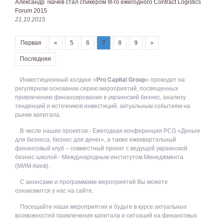
Александр Ткачев стал спикером III-го ежегодного Contract Logistics
Forum 2015
21.10.2015
Первая
«
5
6
7
8
9
»
Последняя
Инвестиционный холдинг «
Pro Capital Group
» проводит на
регулярном основании серию мероприятий, посвященных
привлечению финансирования в украинский бизнес, анализу
тенденций и источников инвестиций, актуальным событиям на
рынке капитала.
В числе наших проектов - Ежегодная конференция PCG «Деньги
для бизнеса, бизнес для денег», а также ежеквартальный
финансовый клуб – совместный проект с ведущей украинской
бизнес школой - Международным институтом Менеджмента
(МИМ-Киев).
С анонсами и программами мероприятий Вы можете
ознакомится у нас на сайте.
Посещайте наши мероприятия и будьте в курсе актуальных
возможностей привлечения капитала и ситуаций на финансовых