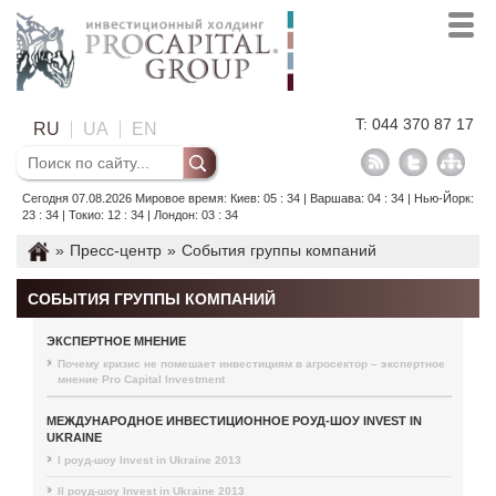
T: 044 370 87 17
RU
UA
EN
Сегодня 07.08.2026 Мировое время: Киев: 05 : 34 | Варшава: 04 : 34 | Нью-Йорк:
23 : 34 | Токио: 12 : 34 | Лондон: 03 : 34
»
Пресс-центр
»
События группы компаний
СОБЫТИЯ ГРУППЫ КОМПАНИЙ
ЭКСПЕРТНОЕ МНЕНИЕ
Почему кризис не помешает инвестициям в агросектор – экспертное
мнение Pro Capital Investment
МЕЖДУНАРОДНОЕ ИНВЕСТИЦИОННОЕ РОУД-ШОУ INVEST IN
UKRAINE
I роуд-шоу Invest in Ukraine 2013
II роуд-шоу Invest in Ukraine 2013