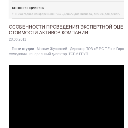
КОНФЕРЕНЦИИ PCG
III ежегодная конференция PCG «Деньги для бизнеса, бизнес для денег»
ОСОБЕННОСТИ ПРОВЕДЕНИЯ ЭКСПЕРТНОЙ ОЦЕН
СТОИМОСТИ АКТИВОВ КОМПАНИИ
23.06.2011
Гости студии
- Максим Жуковский - Директор ТОВ «Е.Р.С.Т.Е.» и Гиряв
Ахмедович - генеральный директор ТСБМ ГРУП.