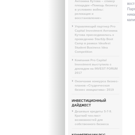
Антонина Кутова – спикер
вост
площадки «Помощь бизнесу
Парп
в условиях войны:
релокация и
ника
восстановление»
капи
Управляющий партнер Pro
Capital Investment Антонина
Кутова присоединилась к
проведению StartUp Boot
Camp в рамках Ideafest
Student Business Idea
Competition
Компания Pro Capital
Investment выступила с
докладом на INVEST FORUM
2017
Окончание конкурса бизнес-
планов «Студенческая
бизнес инициатива» 2019
ИНВЕСТИЦИОННЫЙ
ДАЙДЖЕСТ
Дешевые кредиты 5-7-9.
Краткий чек-лист
возможностей для
собственного бизнеса
КОНФЕРЕНЦИИ PCG