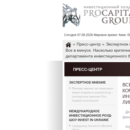
Сегодня 07.08.2026 Мировое время: Киев: 00 : 
»
Пресс-центр
»
Экспертное
Все в минусе. Насколько критич
департамента инвестиционного б
ПРЕСС-ЦЕНТР
ЭКСПЕРТНОЕ МНЕНИЕ
ВС
Почему кризис не помешает
КО
инвестициям в агросектор –
ИН
экспертное мнение Pro
ЛИ
Capital Investment
МЕЖДУНАРОДНОЕ
Де
ИНВЕСТИЦИОННОЕ РОУД-
фино
ШОУ INVEST IN UKRAINE
I роуд-шоу Invest in Ukraine
Аг
2013