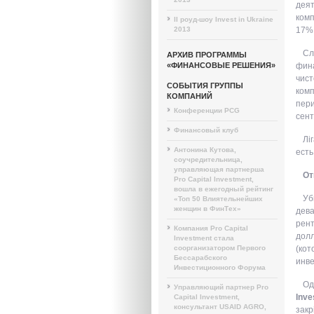
деят
комп
II роуд-шоу Invest in Ukraine
2013
17% 
Сл
АРХИВ ПРОГРАММЫ
«ФИНАНСОВЫЕ РЕШЕНИЯ»
фина
чист
СОБЫТИЯ ГРУППЫ
комп
КОМПАНИЙ
пери
Конференции PCG
сент
Финансовый клуб
Лі
Антонина Кутова,
есть
соучредительница,
управляющая партнерша
От
Pro Capital Investment,
вошла в ежегодный рейтинг
Уб
«Топ 50 Влиятельнейших
женщин в ФинТех»
дева
рент
Компания Pro Capital
долл
Investment стала
соорганизатором Первого
(кот
Бессарабского
инве
Инвестиционного Форума
Од
Управляющий партнер Pro
Inv
Capital Investment,
консультант USAID AGRO,
закр