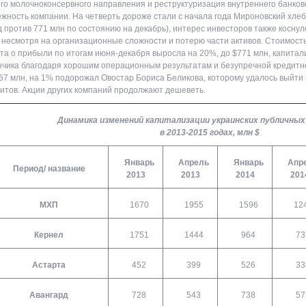
го молочноконсервного направления и реструктуризация внутреннего банковс
жность компании. На четверть дороже стали с начала года Мироновский хле
 против 771 млн по состоянию на декабрь), интерес инвесторов также коснул
 несмотря на организационные сложности и потерю части активов. Стоимост
та о прибыли по итогам июня-декабря выросла на 20%, до $771 млн, капита
чика благодаря хорошим операционным результатам и безупречной кредитн
67 млн, на 1% подорожал Овостар Бориса Беликова, которому удалось выйти 
итов. Акции других компаний продолжают дешеветь.
Динамика изменений капитализации украинских публичных
в 2013-2015 годах, млн $
Январь
Апрель
Январь
Апр
Период/ название
2013
2013
2014
201
МХП
1670
1955
1596
12
Кернел
1751
1444
964
73
Астарта
452
399
526
33
Авангард
728
543
738
57