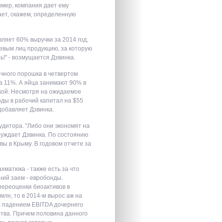
имер, компания дает ему
ает, скажем, определенную
ляет 60% выручки за 2014 год,
левым лиц продукцию, за которую
ь!" - возмущается Дзвинка.
ичного порошка в четвертом
на 11%. А яйца занимают 90% в
кой. Несмотря на ожидаемое
ды в рабочий капитал на $55
добавляет Дзвинка.
удитора. "Либо они экономят на
ссуждает Дзвинка. По состоянию
вы в Крыму. В годовом отчете за
матюка - также есть за что
ний заем - евробонды.
переоценки биоактивов в
млн, то в 2014-м вырос аж на
 с падением EBITDA дочернего
ства. Причем половина данного