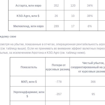
Астарта, млн евро
352
120
34%
KSG Agro, млн $
26
10
38%
Милкиленд, млн евро
289
17
6%
ждому свое
смотря на убытки, показанные в отчетах, операционная рентабельность агро
(см. таблицу выше). Если не принимать во внимание эффект валютных переоц
ылью, за исключением Агротона и KSG Аgro (см. таблицу ниже).
Чистый убыток,
Потери от
Показатель
скорректированный на 
курсовых разниц
от курсовых разни
МХП, млн $
-778
366
Укрлендфарминг, млн
-357
95
$