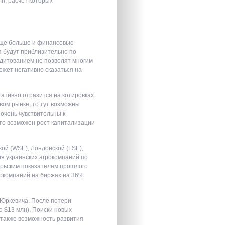
лн, расчет которых
еще больше и финансовые
я будут приблизительно по
едитованием не позволят многим
жет негативно сказаться на
гативно отразится на котировках
вом рынке, то тут возможны
очень чувствительны к
 то возможен рост капитализации
ой (WSE), Лондонской (LSE),
я украинских агрокомпаний по
абрьским показателем прошлого
рокомпаний на биржах на 36%
 Юркевича. После потери
о $13 млн). Поиски новых
 также возможность развития