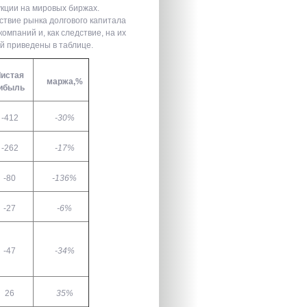
укции на мировых биржах.
ствие рынка долгового капитала
омпаний и, как следствие, на их
й приведены в таблице.
истая
маржа,%
ибыль
-412
-30%
-262
-17%
-80
-136%
-27
-6%
-47
-34%
26
35%