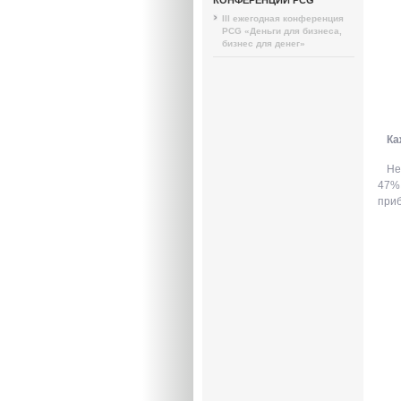
III ежегодная конференция
PCG «Деньги для бизнеса,
бизнес для денег»
Ка
Не
47% 
приб