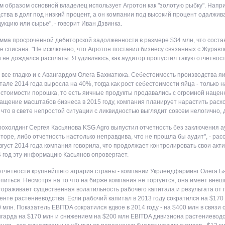
м образом основной владелец использует Агротон как "золотую рыбку". Напр
ства в долг под низкий процент, а он компании под высокий процент одалжив
укцию или сырье", - говорит Иван Дзвинка.
мма просроченной дебиторской задолженности в размере $34 млн, что состав
е списана. "Не исключено, что Агротон поставил бизнесу связанных с Журав
и не дождался расплаты. Я удивляюсь, как аудитор пропустил такую отчетност
 все гладко и с Авангардом Олега Бахматюка. Себестоимость производства я
тале 2014 года выросла на 40%, тогда как рост себестоимости яйца - только 
стоимости порошка, то есть яичные продукты продавались с огромной нацен
ащение масштабов бизнеса в 2015 году, компания планирует нарастить расхо
 что в свете непростой ситуации с ликвидностью выглядит совсем нелогично, 
рохолдинг Сергея Касьянова KSG Agro выпустил отчетность без заключения а
торе, либо отчетность настолько неправдива, что не прошла бы аудит", - ра
вгуст 2014 года компания говорила, что продолжает контролировать свои акти
 год эту информацию Касьянов опровергает.
отчетности крупнейшего агрария страны - компании Укрлендфарминг Олега Бах
питься. Несмотря на то что на бирже компания не торгуется, она имеет внеш
ораживает существенная волатильность рабочего капитала и результата от 
енте растениеводства. Если рабочий капитал в 2013 году сократился на $170 
 млн. Показатель EBITDA сократился вдвое в 2014 году - на $400 млн в связи
гарда на $170 млн и снижением на $200 млн EBITDA дивизиона растениевод