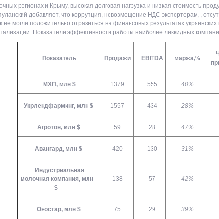
очных регионах и Крыму, высокая долговая нагрузка и низкая стоимость прод
уланский добавляет, что коррупция, невозмещение НДС экспортерам, , отсут
к не могли положительно отразиться на финансовых результатах украинских к
тализации. Показатели эффективности работы наиболее ликвидных компани
Ч
Показатель
Продажи
EBITDA
маржа,%
пр
МХП, млн $
1379
555
40%
Укрлендфарминг, млн $
1557
434
28%
Агротон, млн $
59
28
47%
Авангард, млн $
420
130
31%
Индустриальная
молочная компания, млн
138
57
42%
$
Овостар, млн $
75
29
39%