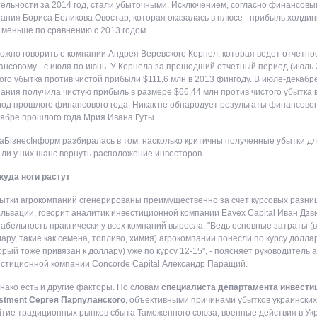
ельности за 2014 год, стали убыточными. Исключением, согласно финансовы
ания Бориса Беликова Овостар, которая оказалась в плюсе - прибыль холдинг
меньше по сравнению с 2013 годом.
ожно говорить о компании Андрея Веревского Кернел, которая ведет отчетнос
нсовому - с июля по июнь. У Кернела за прошедший отчетный период (июль 20
ого убытка против чистой прибыли $111,6 млн в 2013 фингоду. В июле-декабр
ания получила чистую прибыль в размере $66,44 млн против чистого убытка 
од прошлого финансового года. Никак не обнародует результаты финансово
ябре прошлого года Мрия Ивана Гуты.
гаБізнесІнформ разбиралась в том, насколько критичны полученные убытки дл
 ли у них шанс вернуть расположение инвесторов.
куда ноги растут
ытки агрокомпаний сгенерированы преимущественно за счет курсовых разниц,
львации, говорит аналитик инвестиционной компании Eavex Capital Иван Дзв
абельность практически у всех компаний выросла. "Ведь основные затраты (
ару, такие как семена, топливо, химия) агрокомпании понесли по курсу долла
орый тоже привязан к доллару) уже по курсу 12-15", - поясняет руководитель
стиционной компании Concorde Capital Александр Паращий.
нако есть и другие факторы. По словам
специалиста департамента инвестици
estment Сергея Парпуланского
, объективными причинами убытков украинских
ітие традиционных рынков сбыта Таможенного союза, военные действия в Укр