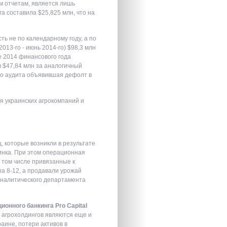
м отчетам, является лишь
а составила $25,825 млн, что на
ть не по календарному году, а по
13-го - июнь 2014-го) $98,3 млн
е 2014 финансового года
в $47,84 млн за аналогичный
го аудита объявившая дефолт в
я украинских агрокомпаний и
 которые возникли в результате
инка. При этом операционная
в том числе привязанные к
ра 8-12, а продавали урожай
 аналитического департамента
онного банкинга Pro Сapital
 агрохолдингов являются еще и
аине, потери активов в