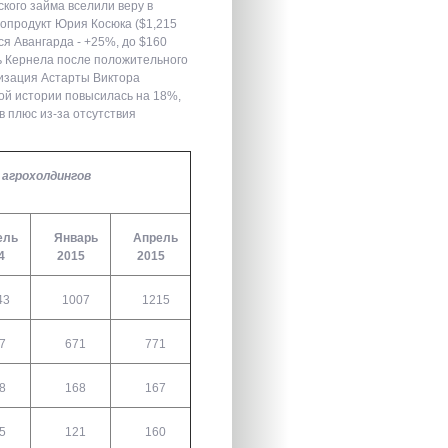
кого займа вселили веру в
бопродукт Юрия Косюка ($1,215
ся Авангарда - +25%, до $160
ь Кернела после положительного
лизация Астарты Виктора
ой истории повысилась на 18%,
в плюс из-за отсутствия
 агрохолдингов
ель
Январь
Апрель
4
2015
2015
43
1007
1215
7
671
771
8
168
167
5
121
160