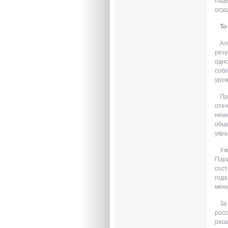
паде
осу
То
Ал
резу
одно
собл
урож
Пр
отеч
нюан
обще
укра
Уж
Пари
сост
года
мен
За
росс
реше