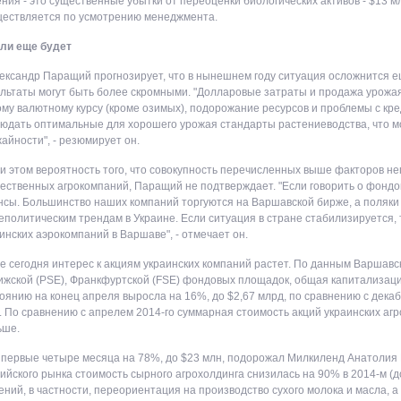
ния - это существенные убытки от переоценки биологических активов - $13 м
ществляется по усмотрению менеджмента.
 ли еще будет
ександр Паращий прогнозирует, что в нынешнем году ситуация осложнится 
льтаты могут быть более скромными. "Долларовые затраты и продажа урожа
му валютному курсу (кроме озимых), подорожание ресурсов и проблемы с кр
юдать оптимальные для хорошего урожая стандарты растениеводства, что мо
айности", - резюмирует он.
и этом вероятность того, что совокупность перечисленных выше факторов не
ественных агрокомпаний, Паращий не подтверждает. "Если говорить о фондо
сы. Большинство наших компаний торгуются на Варшавской бирже, а поляки 
политическим трендам в Украине. Если ситуация в стране стабилизируется,
инских аэрокомпаний в Варшаве", - отмечает он.
е сегодня интерес к акциям украинских компаний растет. По данным Варшавск
жской (PSE), Франкфуртской (FSE) фондовых площадок, общая капитализаци
оянию на конец апреля выросла на 16%, до $2,67 млрд, по сравнению с дек
. По сравнению с апрелем 2014-го суммарная стоимость акций украинских аг
ьше.
 первые четыре месяца на 78%, до $23 млн, подорожал Милкиленд Анатолия
ийского рынка стоимость сырного агрохолдинга снизилась на 90% в 2014-м (д
ний, в частности, переориентация на производство сухого молока и масла, а