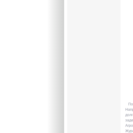
По
Напр
долг
заде
Агро
Жура