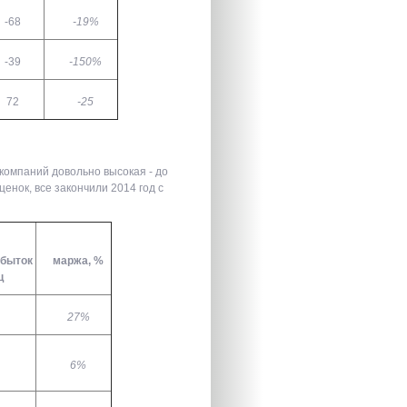
-68
-19%
-39
-150%
72
-25
компаний довольно высокая - до
енок, все закончили 2014 год с
убыток
маржа, %
ц
27%
6%