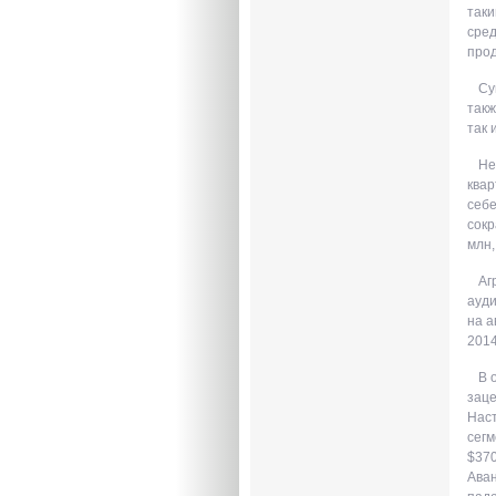
таки
сред
прод
Су
такж
так 
Не
квар
себе
сокр
млн,
Аг
ауди
на а
2014
В 
заце
Наст
сегм
$370
Аван