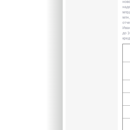
ново
наде
млрд
млн,
отче
Иван
до 1
кред