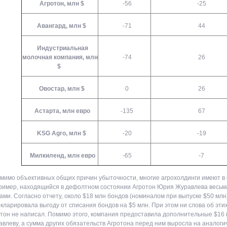
Агротон, млн $
-56
-25
Авангард, млн $
-71
44
Индустриальная
молочная компания, млн
-74
26
$
Овостар, млн $
0
26
Астарта, млн евро
-135
67
KSG Agro, млн $
-20
-19
Милкиленд, млн евро
-65
-7
мимо объективных общих причин убыточности, многие агрохолдинги имеют в 
имер, находящийся в дефолтном состоянии Агротон Юрия Журавлева весьма
ами. Согласно отчету, около $18 млн бондов (номиналом при выпуске $50 млн
кларировала выгоду от списания бондов на $5 млн. При этом ни слова об эти
тон не написал. Помимо этого, компания предоставила дополнительные $16
влеву, а сумма других обязательств Агротона перед ним выросла на аналогич