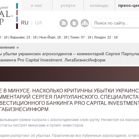
о нас
услуги
команда
пресс-це
RU
UA
18 | Варшава: 23 : 18 | Нью-Йорк: 18 : 18 | Токио: 07 : 18 | Лондон: 22 : 18
 мнение
»
ны убытки украинских агрохолдингов – комментарий Сергея Парпула
анкинга Pro Сapital Investment. ЛигаБизнесИнформ
Е В МИНУСЕ. НАСКОЛЬКО КРИТИЧНЫ УБЫТКИ УКРАИНС
ММЕНТАРИЙ СЕРГЕЯ ПАРПУЛАНСКОГО, СПЕЦИАЛИСТА
ВЕСТИЦИОННОГО БАНКИНГА PRO СAPITAL INVESTMENT
ГАБИЗНЕСИНФОРМ
вальвация гривни сыграла с агрохолдингами злую шутку. Несмотря на хорош
тчеты пестрят минусами и пугают инвесторов.
рарии рапортуют об убытках. Практически все публичные агрохолдинги, отчи