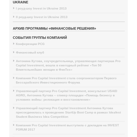
UKRAINE
I роуд-шоу Invest in Ukraine 2013
II роуд-шоу Invest in Ukraine 2013
АРХИВ ПРОГРАММЫ «ФИНАНСОВЫЕ РЕШЕНИЯ»
СОБЫТИЯ ГРУППЫ КОМПАНИЙ
Конференции PCG
Финансовый клуб
Антонина Кутова, соучредительница, управляющая партнерша Pro
Capital Investment, вошла в ежегодный рейтинг «Топ 50
Влиятельнейших женщин в ФинТех»
Компания Pro Capital Investment стала соорганизатором Первого
Бессарабского Инвестиционного Форума
Управляющий партнер Pro Capital Investment, консультант USAID
AGRO, Антонина Кутова – спикер площадки «Помощь бизнесу в
условиях войны: релокация и восстановление»
Управляющий партнер Pro Capital Investment Антонина Кутова
присоединилась к проведению StartUp Boot Camp в рамках Ideafest
Student Business Idea Competition
Компания Pro Capital Investment выступила с докладом на INVEST
FORUM 2017