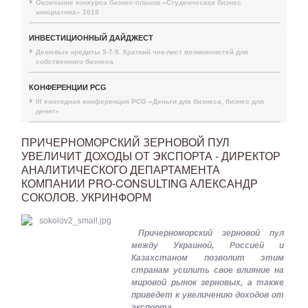
Окончание конкурса бизнес-планов «Студенческая бизнес
инициатива» 2019
ИНВЕСТИЦИОННЫЙ ДАЙДЖЕСТ
Дешевые кредиты 5-7-9. Краткий чек-лист возможностей для
собственного бизнеса
КОНФЕРЕНЦИИ PCG
III ежегодная конференция PCG «Деньги для бизнеса, бизнес для
денег»
ПРИЧЕРНОМОРСКИЙ ЗЕРНОВОЙ ПУЛ
УВЕЛИЧИТ ДОХОДЫ ОТ ЭКСПОРТА - ДИРЕКТОР
АНАЛИТИЧЕСКОГО ДЕПАРТАМЕНТА
КОМПАНИИ PRO-CONSULTING АЛЕКСАНДР
СОКОЛОВ. УКРИНФОРМ
Причерноморский зерновой пул
между Украиной, Россией и
Казахстаном позволит этим
странам усилить свое влияние на
мировой рынок зерновых, а также
приведет к увеличению доходов от
экспорта.