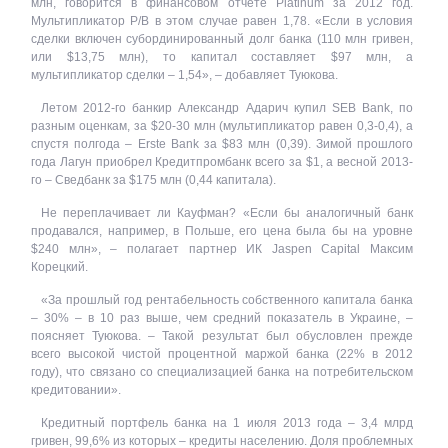
млн, говорится в финансовом отчете Platinum за 2012 год.
Мультипликатор P/B в этом случае равен 1,78. «Если в условия
сделки включен субординированный долг банка (110 млн гривен,
или $13,75 млн), то капитал составляет $97 млн, а
мультипликатор сделки – 1,54», – добавляет Туюкова.
Летом 2012-го банкир Александр Адарич купил SEB Bank, по
разным оценкам, за $20-30 млн (мультипликатор равен 0,3-0,4), а
спустя полгода – Erste Bank за $83 млн (0,39). Зимой прошлого
года Лагун приобрел Кредитпромбанк всего за $1, а весной 2013-
го – Сведбанк за $175 млн (0,44 капитала).
Не переплачивает ли Кауфман? «Если бы аналогичный банк
продавался, например, в Польше, его цена была бы на уровне
$240 млн», – полагает партнер ИК Jaspen Capital Максим
Корецкий.
«За прошлый год рентабельность собственного капитала банка
– 30% – в 10 раз выше, чем средний показатель в Украине, –
поясняет Туюкова. – Такой результат был обусловлен прежде
всего высокой чистой процентной маржой банка (22% в 2012
году), что связано со специализацией банка на потребительском
кредитовании».
Кредитный портфель банка на 1 июля 2013 года – 3,4 млрд
гривен, 99,6% из которых – кредиты населению. Доля проблемных