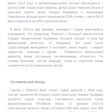
марте 2013 года. К июлюопределились четыре претендента –
группа СКМ, Альфа-Банк Украина, Дельта Банк Николая Лагуна и
одесская группа Vertex Бориса Кауфмана и Александра
Грановского. Больше всего предложили СКМ и Vertex – около $150
млн в пересчете на 100% капитала банка.
В июле 2013-го два банкира, знакомых с ходом переговоров,
утверждали, что владельцы Platinum с большой вероятностью
отдадут предпочтение Кауфману, который заходит в банк как
финансовый инвестор. «У Кауфмана нет цели снять
существующий менеджмент и поставить своих людей, – говорит
хедхантер, знающий о сделке. – Поменяется финансовый
директор банка, остальные топ-менеджеры останутся». По
словам Краснова, состав команды топов и стратегия банка
сохранятся после завершения сделки.
Посткризисный рекорд
Сделка с Platinum Bank станет самой дорогой с 2009 года,
считает аналитик ИК Dragon Capital Анастасия Туюкова. Кауфман
заплатит свыше полутора собственных капиталов банка
(мультипликатор Price/Book Value). 31 декабря 2012-го
собственный капитал банка составлял 668 млн гривен, или $84