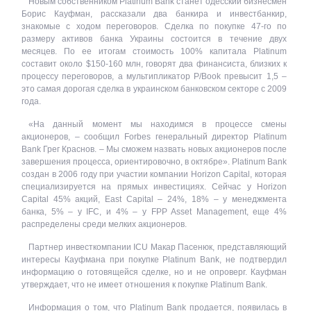
Новым собственником Platinum Bank станет одесский бизнесмен
Борис Кауфман, рассказали два банкира и инвестбанкир,
знакомые с ходом переговоров. Сделка по покупке 47-го по
размеру активов банка Украины состоится в течение двух
месяцев. По ее итогам стоимость 100% капитала Platinum
составит около $150-160 млн, говорят два финансиста, близких к
процессу переговоров, а мультипликатор P/Book превысит 1,5 –
это самая дорогая сделка в украинском банковском секторе с 2009
года.
«На данный момент мы находимся в процессе смены
акционеров, – сообщил Forbes генеральный директор Platinum
Bank Грег Краснов. – Мы сможем назвать новых акционеров после
завершения процесса, ориентировочно, в октябре». Platinum Bank
создан в 2006 году при участии компании Horizon Capital, которая
специализируется на прямых инвестициях. Сейчас у Horizon
Capital 45% акций, East Capital – 24%, 18% – у менеджмента
банка, 5% – у IFC, и 4% – у FPP Asset Management, еще 4%
распределены среди мелких акционеров.
Партнер инвесткомпании ICU Макар Пасенюк, представляющий
интересы Кауфмана при покупке Platinum Bank, не подтвердил
информацию о готовящейся сделке, но и не опроверг. Кауфман
утверждает, что не имеет отношения к покупке Platinum Bank.
Информация о том, что Platinum Bank продается, появилась в