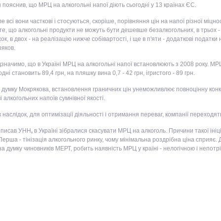
н пояснив, що МРЦ на алкогольні напої діють сьогодні у 13 країнах ЄС.
ле всі вони часткові і стосуються, скоріше, порівняння цін на напої різної міцнос
те, що алкогольні продукти не можуть бути дешевше безалкогольних, в трьох 
ок, в двох - на реалізацію нижче собівартості, і ще в п'яти - додаткові податки 
яков.
дзначимо, що в Україні МРЦ на алкогольні напої встановлюють з 2008 року. МРЦ
одні становить 89,4 грн, на пляшку вина 0,7 - 42 грн, ігристого - 89 грн.
 думку Мокрякова, встановлення граничних цін унеможливлює повноцінну конк
і алкогольних напоїв сумнівної якості.
к наслідок, для оптимізації діяльності і отримання переваг, компанії переходять у
 писав УНН
,
в Україні зібралися скасувати МРЦ на алкоголь. Причини такої іні
 Перша - тінізація алкогольного ринку, чому мінімальна роздрібна ціна сприяє.
на думку чиновників МЕРТ, робить наявність МРЦ у країні - нелогічною і непотр