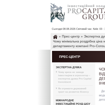
Сьогодні 08.08.2026 Світовий час: Київ: 03 : 1
»
Прес-центр
»
Экспертна ду
Чому мінімальна роздрібна ціна н
департаменту компанії Pro-Consu
ПРЕС-ЦЕНТР
ЭКСПЕРТНА ДУМКА
ЧО
Чому криза не завада
ВІ
інвестиціям в агросектор –
ДЕ
експертна думка Pro Capital
ІН
Investment
Як отримати державний
Де
грант на розвиток бізнесу
моде
депа
МІЖНАРОДНЕ
ІНВЕСТИЦІЙНЕ РОУД-ШОУ