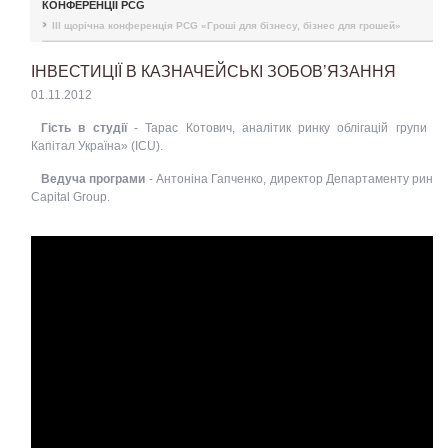
КОНФЕРЕНЦІЇ PCG
III щорічна конференція PCG «Гроші для бізнесу, бізнес для грошей»
ІНВЕСТИЦІЇ В КАЗНАЧЕЙСЬКІ ЗОБОВ’ЯЗАННЯ
01.11.2012
Гість в студії
- Тарас Котович, аналітик ринку облігацій групи «І
Капітал Україна» (ІСU).
Ведуча програми
- Антоніна Гапченко, директор Департаменту ринків
Capital Group.