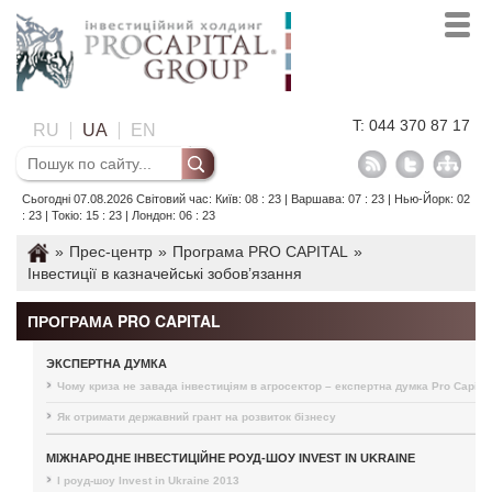
T: 044 370 87 17
RU
UA
EN
Сьогодні 07.08.2026 Світовий час: Київ: 08 : 23 | Варшава: 07 : 23 | Нью-Йорк: 02
: 23 | Токіо: 15 : 23 | Лондон: 06 : 23
»
Прес-центр
»
Програма PRO CAPITAL
»
Інвестиції в казначейські зобов’язання
ПРОГРАМА PRO CAPITAL
ЭКСПЕРТНА ДУМКА
Чому криза не завада інвестиціям в агросектор – експертна думка Pro Capital
Як отримати державний грант на розвиток бізнесу
МІЖНАРОДНЕ ІНВЕСТИЦІЙНЕ РОУД-ШОУ INVEST IN UKRAINE
I роуд-шоу Invest in Ukraine 2013