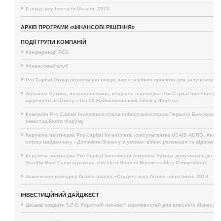
II роуд-шоу Invest in Ukraine 2013
АРХІВ ПРОГРАМИ «ФІНАНСОВІ РІШЕННЯ»
ПОДІЇ ГРУПИ КОМПАНІЙ
Конференції PCG
Фінансовий клуб
Pro Capital Group розпочинає пошук інвестиційних проектів для залучення і
Антоніна Кутова, співзасновниця, керуюча партнерка Pro Capital Investment,
щорічного рейтингу «Топ 50 Найвпливовіших жінок у ФінТех»
Компанія Pro Capital Investment стала співорганізатором Першого Бессарабс
Інвестиційного Форуму
Керуюча партнерка Pro Capital Investment, консультантка USAID AGRO, Антон
спікер майданчику «Допомога бізнесу в умовах війни: релокація та відновле
Керуюча партнерка Pro Capital Investment Антоніна Кутова долучилась до п
StartUp Boot Camp в рамках «Ideafest Student Business Idea Competition»
Закінчення конкурсу бізнес-планів «Студентська бізнес ініціатива» 2019
ІНВЕСТИЦІЙНИЙ ДАЙДЖЕСТ
Дешеві кредити 5-7-9. Короткий чек-лист можливостей для власного бізнесу