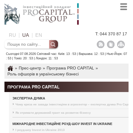
T: 044 370 87 17
RU
UA
EN
Сьогодні 07.08.2026 Світовий час: Київ: 13 : 53 | Варшава: 12 : 53 | Нью-Йорк: 07
: 53 | Токіо: 20 : 53 | Лондон: 11 : 53
»
Прес-центр
»
Програма PRO CAPITAL
»
Роль офшорів в українському бізнесі
ПРОГРАМА PRO CAPITAL
ЭКСПЕРТНА ДУМКА
Чому криза не завада інвестиціям в агросектор – експертна думка Pro Capital
Як отримати державний грант на розвиток бізнесу
МІЖНАРОДНЕ ІНВЕСТИЦІЙНЕ РОУД-ШОУ INVEST IN UKRAINE
I роуд-шоу Invest in Ukraine 2013