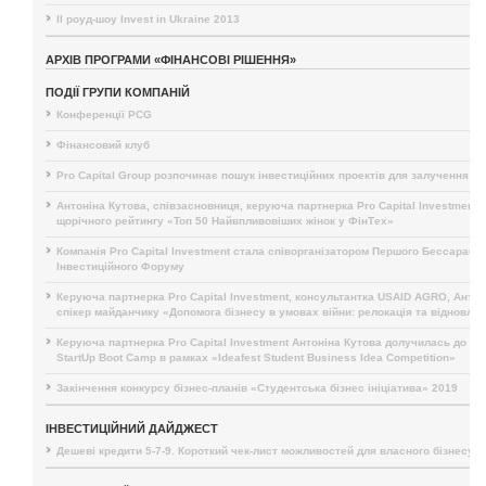
II роуд-шоу Invest in Ukraine 2013
АРХІВ ПРОГРАМИ «ФІНАНСОВІ РІШЕННЯ»
ПОДІЇ ГРУПИ КОМПАНІЙ
Конференції PCG
Фінансовий клуб
Pro Capital Group розпочинає пошук інвестиційних проектів для залучення і
Антоніна Кутова, співзасновниця, керуюча партнерка Pro Capital Investment,
щорічного рейтингу «Топ 50 Найвпливовіших жінок у ФінТех»
Компанія Pro Capital Investment стала співорганізатором Першого Бессарабс
Інвестиційного Форуму
Керуюча партнерка Pro Capital Investment, консультантка USAID AGRO, Антон
спікер майданчику «Допомога бізнесу в умовах війни: релокація та відновле
Керуюча партнерка Pro Capital Investment Антоніна Кутова долучилась до п
StartUp Boot Camp в рамках «Ideafest Student Business Idea Competition»
Закінчення конкурсу бізнес-планів «Студентська бізнес ініціатива» 2019
ІНВЕСТИЦІЙНИЙ ДАЙДЖЕСТ
Дешеві кредити 5-7-9. Короткий чек-лист можливостей для власного бізнесу