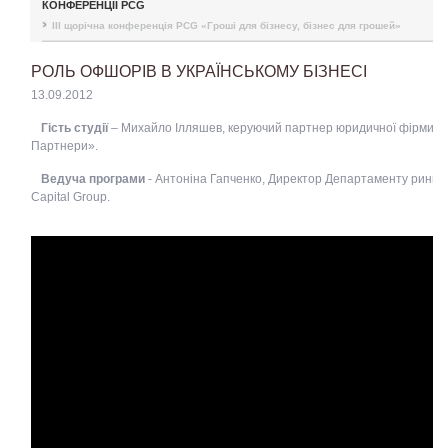
КОНФЕРЕНЦІЇ PCG
III щорічна конференція PCG «Гроші для бізнесу, бізнес для грошей»
РОЛЬ ОФШОРІВ В УКРАЇНСЬКОМУ БІЗНЕСІ
13.09.2012
Гість студії
– Михайло Ілляшев, керуючий партнер юридичної фірми «
Партнери».
Ведуча програми
- Антоніна Гапченко, Директор Департаменту ринків 
Capital Group.