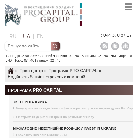
T: 044 370 87 17
RU
UA
EN
Сьогодні 08.08.2026 Світовий час: Київ: 00 : 40 | Варшава: 23 : 40 | Нью-Йорк: 18
: 40 | Токіо: 07 : 40 | Лондон: 22 : 40
»
Прес-центр
»
Програма PRO CAPITAL
»
Надійність банків і страхових компаній
ПРОГРАМА PRO CAPITAL
ЭКСПЕРТНА ДУМКА
Чому криза не завада інвестиціям в агросектор – експертна думка Pro Capital
Як отримати державний грант на розвиток бізнесу
МІЖНАРОДНЕ ІНВЕСТИЦІЙНЕ РОУД-ШОУ INVEST IN UKRAINE
I роуд-шоу Invest in Ukraine 2013