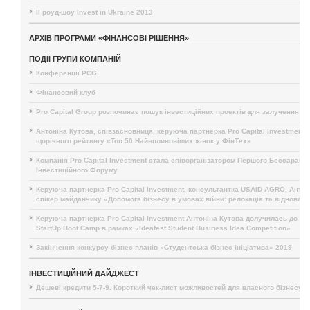
II роуд-шоу Invest in Ukraine 2013
АРХІВ ПРОГРАМИ «ФІНАНСОВІ РІШЕННЯ»
ПОДІЇ ГРУПИ КОМПАНІЙ
Конференції PCG
Фінансовий клуб
Pro Capital Group розпочинає пошук інвестиційних проектів для залучення і
Антоніна Кутова, співзасновниця, керуюча партнерка Pro Capital Investment,
щорічного рейтингу «Топ 50 Найвпливовіших жінок у ФінТех»
Компанія Pro Capital Investment стала співорганізатором Першого Бессарабс
Інвестиційного Форуму
Керуюча партнерка Pro Capital Investment, консультантка USAID AGRO, Антон
спікер майданчику «Допомога бізнесу в умовах війни: релокація та відновле
Керуюча партнерка Pro Capital Investment Антоніна Кутова долучилась до п
StartUp Boot Camp в рамках «Ideafest Student Business Idea Competition»
Закінчення конкурсу бізнес-планів «Студентська бізнес ініціатива» 2019
ІНВЕСТИЦІЙНИЙ ДАЙДЖЕСТ
Дешеві кредити 5-7-9. Короткий чек-лист можливостей для власного бізнесу