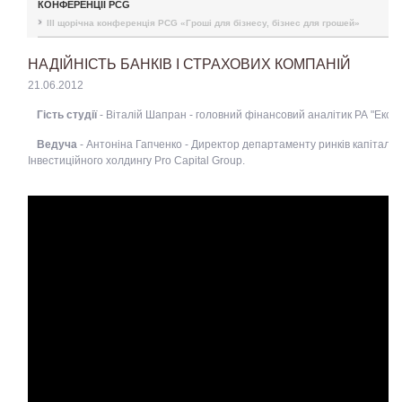
КОНФЕРЕНЦІЇ PCG
III щорічна конференція PCG «Гроші для бізнесу, бізнес для грошей»
НАДІЙНІСТЬ БАНКІВ І СТРАХОВИХ КОМПАНІЙ
21.06.2012
Гість студії
- Віталій Шапран - головний фінансовий аналітик РА "Експе
Ведуча
- Антоніна Гапченко - Директор департаменту ринків капіталу
Інвестиційного холдингу Pro Capital Group.