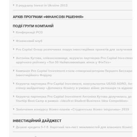
II роуд-шоу Invest in Ukraine 2013
АРХІВ ПРОГРАМИ «ФІНАНСОВІ РІШЕННЯ»
ПОДІЇ ГРУПИ КОМПАНІЙ
Конференції PCG
Фінансовий клуб
Pro Capital Group розпочинає пошук інвестиційних проектів для залучення і
Антоніна Кутова, співзасновниця, керуюча партнерка Pro Capital Investment,
щорічного рейтингу «Топ 50 Найвпливовіших жінок у ФінТех»
Компанія Pro Capital Investment стала співорганізатором Першого Бессарабс
Інвестиційного Форуму
Керуюча партнерка Pro Capital Investment, консультантка USAID AGRO, Антон
спікер майданчику «Допомога бізнесу в умовах війни: релокація та відновле
Керуюча партнерка Pro Capital Investment Антоніна Кутова долучилась до п
StartUp Boot Camp в рамках «Ideafest Student Business Idea Competition»
Закінчення конкурсу бізнес-планів «Студентська бізнес ініціатива» 2019
ІНВЕСТИЦІЙНИЙ ДАЙДЖЕСТ
Дешеві кредити 5-7-9. Короткий чек-лист можливостей для власного бізнесу