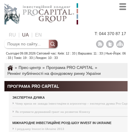
T: 044 370 87 17
RU
UA
EN
Сьогодні 09.08.2026 Світовий час: Київ: 12 : 33 | Варшава: 11 : 33 | Нью-Йорк: 06
: 33 | Токіо: 19 : 33 | Лондон: 10 : 33
»
Прес-центр
»
Програма PRO CAPITAL
»
Ренкінг публічності на фондовому ринку України
ПРОГРАМА PRO CAPITAL
ЭКСПЕРТНА ДУМКА
Чому криза не завада інвестиціям в агросектор – експертна думка Pro Capital
Як отримати державний грант на розвиток бізнесу
МІЖНАРОДНЕ ІНВЕСТИЦІЙНЕ РОУД-ШОУ INVEST IN UKRAINE
I роуд-шоу Invest in Ukraine 2013