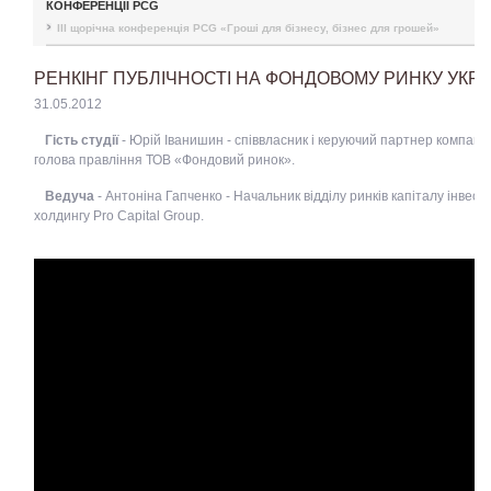
КОНФЕРЕНЦІЇ PCG
III щорічна конференція PCG «Гроші для бізнесу, бізнес для грошей»
РЕНКІНГ ПУБЛІЧНОСТІ НА ФОНДОВОМУ РИНКУ УКРА
31.05.2012
Гість студії
- Юрій Іванишин - співвласник і керуючий партнер компанії 
голова правління ТОВ «Фондовий ринок».
Ведуча
- Антоніна Гапченко - Начальник відділу ринків капіталу інвест
холдингу Pro Capital Group.