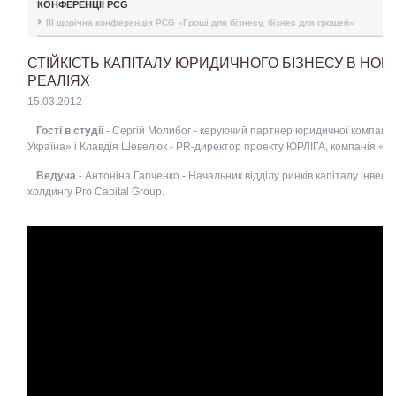
КОНФЕРЕНЦІЇ PCG
III щорічна конференція PCG «Гроші для бізнесу, бізнес для грошей»
СТІЙКІСТЬ КАПІТАЛУ ЮРИДИЧНОГО БІЗНЕСУ В НОВ
РЕАЛІЯХ
15.03.2012
Гості в студії
- Сергій Молибог - керуючий партнер юридичної компанії
Україна» і Клавдія Шевелюк - PR-директор проекту ЮРЛІГА, компанія «Л
Ведуча
- Антоніна Гапченко - Начальник відділу ринків капіталу інвест
холдингу Pro Capital Group.