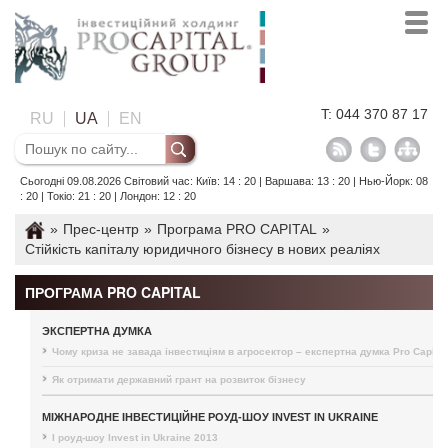
T: 044 370 87 17
RU
UA
EN
Сьогодні 09.08.2026 Світовий час: Київ: 14 : 20 | Варшава: 13 : 20 | Нью-Йорк: 08
: 20 | Токіо: 21 : 20 | Лондон: 12 : 20
»
Прес-центр
»
Програма PRO CAPITAL
»
Стійкість капіталу юридичного бізнесу в нових реаліях
ПРОГРАМА PRO CAPITAL
ЭКСПЕРТНА ДУМКА
Чому криза не завада інвестиціям в агросектор – експертна думка Pro Capital
Як отримати державний грант на розвиток бізнесу
МІЖНАРОДНЕ ІНВЕСТИЦІЙНЕ РОУД-ШОУ INVEST IN UKRAINE
I роуд-шоу Invest in Ukraine 2013