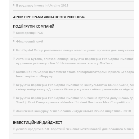
II роуд-шоу Invest in Ukraine 2013
АРХІВ ПРОГРАМИ «ФІНАНСОВІ РІШЕННЯ»
ПОДІЇ ГРУПИ КОМПАНІЙ
Конференції PCG
Фінансовий клуб
Pro Capital Group розпочинає пошук інвестиційних проектів для залучення і
Антоніна Кутова, співзасновниця, керуюча партнерка Pro Capital Investment,
щорічного рейтингу «Топ 50 Найвпливовіших жінок у ФінТех»
Компанія Pro Capital Investment стала співорганізатором Першого Бессарабс
Інвестиційного Форуму
Керуюча партнерка Pro Capital Investment, консультантка USAID AGRO, Антон
спікер майданчику «Допомога бізнесу в умовах війни: релокація та відновле
Керуюча партнерка Pro Capital Investment Антоніна Кутова долучилась до п
StartUp Boot Camp в рамках «Ideafest Student Business Idea Competition»
Закінчення конкурсу бізнес-планів «Студентська бізнес ініціатива» 2019
ІНВЕСТИЦІЙНИЙ ДАЙДЖЕСТ
Дешеві кредити 5-7-9. Короткий чек-лист можливостей для власного бізнесу