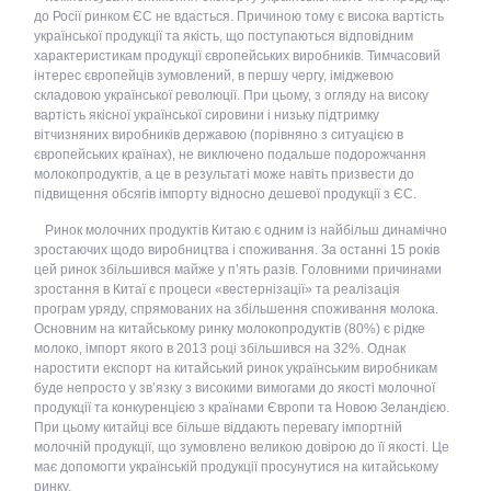
до Росії ринком ЄС не вдасться. Причиною тому є висока вартість
української продукції та якість, що поступаються відповідним
характеристикам продукції європейських виробників. Тимчасовий
інтерес європейців зумовлений, в першу чергу, іміджевою
складовою української революції. При цьому, з огляду на високу
вартість якісної української сировини і низьку підтримку
вітчизняних виробників державою (порівняно з ситуацією в
європейських країнах), не виключено подальше подорожчання
молокопродуктів, а це в результаті може навіть призвести до
підвищення обсягів імпорту відносно дешевої продукції з ЄС.
Ринок молочних продуктів Китаю є одним із найбільш динамічно
зростаючих щодо виробництва і споживання. За останні 15 років
цей ринок збільшився майже у п’ять разів. Головними причинами
зростання в Китаї є процеси «вестернізації» та реалізація
програм уряду, спрямованих на збільшення споживання молока.
Основним на китайському ринку молокопродуктів (80%) є рідке
молоко, імпорт якого в 2013 році збільшився на 32%. Однак
наростити експорт на китайський ринок українським виробникам
буде непросто у зв’язку з високими вимогами до якості молочної
продукції та конкуренцією з країнами Європи та Новою Зеландією.
При цьому китайці все більше віддають перевагу імпортній
молочній продукції, що зумовлено великою довірою до її якості. Це
має допомогти українській продукції просунутися на китайському
ринку.