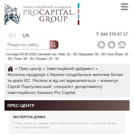
T: 044 370 87 17
RU
UA
Сьогодні 09.08.2026 Світовий час: Київ: 01 : 30 | Варшава: 00 : 30 | Нью-Йорк: 19
: 30 | Токіо: 08 : 30 | Лондон: 23 : 30
»
Прес-центр
»
Інвестиційний дайджест
»
Молочна продукція з України сподобалася жителям Китаю
та країн ЄС. Росіяни ж від неї відмовляються – коментує
Сергій Парпуланський, спеціаліст департаменту
інвестиційного банкінгу Pro Capital
ПРЕС-ЦЕНТР
ЭКСПЕРТНА ДУМКА
Чому криза не завада інвестиціям в агросектор – експертна думка
Pro Capital Investment