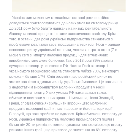
Українським молочним компаніям в останні роки постійно
доводиться пристосовуватися до нових умов на світовому ринку.
До 2011 року було багато нарікань на низьку рентабельність
бізнесу та високі процентні ставки запозиченого капіталу. Крім
того, в останні два роки українські підприємства стикаються з
проблемами реалізації своєї продукції на території Росії – раніше
основного ринку української молочки, можлива втрата якого (7-е
місце у світі з імпорту молочної продукції) для вітчизняних
виробників стане дуже болючою. Так, у 2013 році 89% сирів із
сумарного експорту вивезено в РФ. Частка Росії в експорті
українського вершкового масла становить майже 70%, в експорті
молока – більше 17%. Слід розуміти, що російський ринок не
зможе повністю відмовитися від української молочки. Це пов’язано
з недостатнім виробництвом молочних продуктів у Росії і
підвищенням попиту. У цих умовах РФ намагається також
обмежити поставки з інших країн – Німеччини, Нової Зеландії,
Греції, сподіваючись як збільшити виробництво молочних
продуктів всередині країни, так і наростити його на території
Білорусії, що поки зробити не вдалося. Крім обмежень експорту до
Росії, українські підприємства молочної промисловості пішли з
більш ніж 20-ти ринків, не компенсувавши повною мірою цю втрату
ринками інших країн, що призвело до зниження на 6% експорту