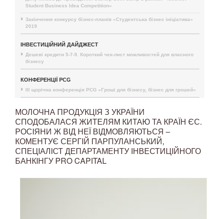
Student Business Idea Competition»
Закінчення конкурсу бізнес-планів «Студентська бізнес ініціатива»
2019
ІНВЕСТИЦІЙНИЙ ДАЙДЖЕСТ
Дешеві кредити 5-7-9. Короткий чек-лист можливостей для власного
бізнесу
КОНФЕРЕНЦІЇ PCG
III щорічна конференція PCG «Гроші для бізнесу, бізнес для грошей»
МОЛОЧНА ПРОДУКЦІЯ З УКРАЇНИ
СПОДОБАЛАСЯ ЖИТЕЛЯМ КИТАЮ ТА КРАЇН ЄС.
РОСІЯНИ Ж ВІД НЕЇ ВІДМОВЛЯЮТЬСЯ –
КОМЕНТУЄ СЕРГІЙ ПАРПУЛАНСЬКИЙ,
СПЕЦІАЛІСТ ДЕПАРТАМЕНТУ ІНВЕСТИЦІЙНОГО
БАНКІНГУ PRO CAPITAL