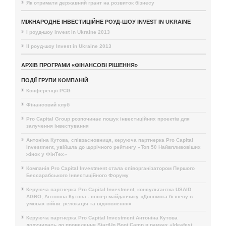
Як отримати державний грант на розвиток бізнесу
МІЖНАРОДНЕ ІНВЕСТИЦІЙНЕ РОУД-ШОУ INVEST IN UKRAINE
I роуд-шоу Invest in Ukraine 2013
II роуд-шоу Invest in Ukraine 2013
АРХІВ ПРОГРАМИ «ФІНАНСОВІ РІШЕННЯ»
ПОДІЇ ГРУПИ КОМПАНІЙ
Конференції PCG
Фінансовий клуб
Pro Capital Group розпочинає пошук інвестиційних проектів для
залучення інвестування
Антоніна Кутова, співзасновниця, керуюча партнерка Pro Capital
Investment, увійшла до щорічного рейтингу «Топ 50 Найвпливовіших
жінок у ФінТех»
Компанія Pro Capital Investment стала співорганізатором Першого
Бессарабського Інвестиційного Форуму
Керуюча партнерка Pro Capital Investment, консультантка USAID
AGRO, Антоніна Кутова - спікер майданчику «Допомога бізнесу в
умовах війни: релокація та відновлення»
Керуюча партнерка Pro Capital Investment Антоніна Кутова
долучилась до проведення StartUp Boot Camp в рамках «Ideafest