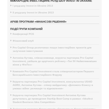
МІЖНАРОДНЕ ІНВЕСТИЦІЙНЕ РОУД-ШОУ INVEST IN UKRAINE
I роуд-шоу Invest in Ukraine 2013
II роуд-шоу Invest in Ukraine 2013
АРХІВ ПРОГРАМИ «ФІНАНСОВІ РІШЕННЯ»
ПОДІЇ ГРУПИ КОМПАНІЙ
Конференції PCG
Фінансовий клуб
Pro Capital Group розпочинає пошук інвестиційних проектів для
залучення інвестування
Антоніна Кутова, співзасновниця, керуюча партнерка Pro Capital
Investment, увійшла до щорічного рейтингу «Топ 50 Найвпливовіших
жінок у ФінТех»
Компанія Pro Capital Investment стала співорганізатором Першого
Бессарабського Інвестиційного Форуму
Керуюча партнерка Pro Capital Investment, консультантка USAID
AGRO, Антоніна Кутова - спікер майданчику «Допомога бізнесу в
умовах війни: релокація та відновлення»
Керуюча партнерка Pro Capital Investment Антоніна Кутова
долучилась до проведення StartUp Boot Camp в рамках «Ideafest
Student Business Idea Competition»
Закінчення конкурсу бізнес-планів «Студентська бізнес ініціатива»