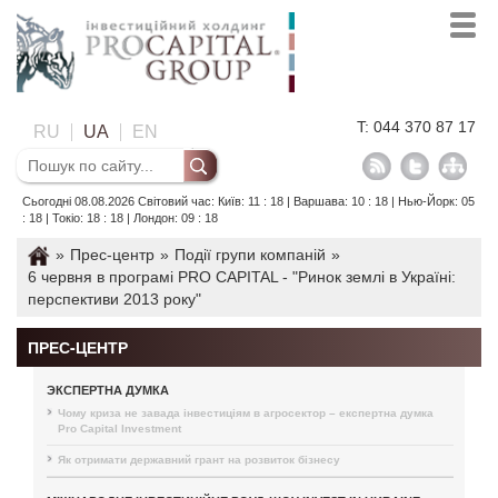
T: 044 370 87 17
RU
UA
EN
Сьогодні 08.08.2026 Світовий час: Київ: 11 : 18 | Варшава: 10 : 18 | Нью-Йорк: 05
: 18 | Токіо: 18 : 18 | Лондон: 09 : 18
»
Прес-центр
»
Події групи компаній
»
6 червня в програмі PRO CAPITAL - "Ринок землі в Україні:
перспективи 2013 року"
ПРЕС-ЦЕНТР
ЭКСПЕРТНА ДУМКА
Чому криза не завада інвестиціям в агросектор – експертна думка
Pro Capital Investment
Як отримати державний грант на розвиток бізнесу