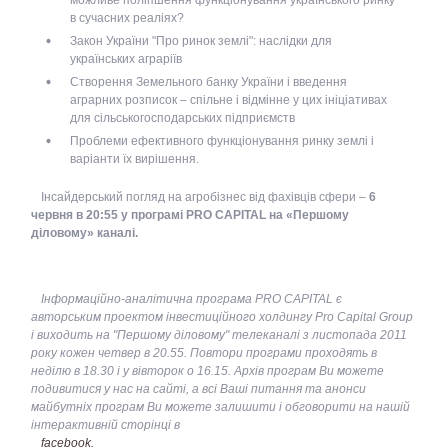
в сучасних реаліях?
Закон України "Про ринок землі": наслідки для
українських аграріїв
Створення Земельного банку України і введення
аграрних розписок – спільне і відмінне у цих ініціативах
для сільськогосподарських підприємств
Проблеми ефективного функціонування ринку землі і
варіанти їх вирішення.
Інсайдерський погляд на агробізнес від фахівців сфери –
6
червня в 20:55 у програмі PRO CAPITAL на «Першому
діловому» каналі.
Інформаційно-аналітична програма PRO CAPITAL є
авторським проектом інвестиційного холдингу Pro Capital Group
і виходить на "Першому діловому" телеканалі з листопада 2011
року кожен четвер в 20.55. Повтори програми проходять в
неділю в 18.30 і у вівторок о 16.15. Архів програм Ви можете
подивитися у нас на сайті, а всі Ваші питання та анонси
майбутніх програм Ви можете залишити і обговорити на нашій
інтерактивній сторінці в
facebook.