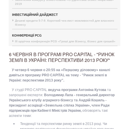
2019
ІНВЕСТИЦІЙНИЙ ДАЙДЖЕСТ
Дешеві кредити 5-7-9. Короткий чек-лист можливостей для власного
бізнесу
КОНФЕРЕНЦІЇ PCG
III щорічна конференція PCG «Гроші для бізнесу, бізнес для грошей»
6 ЧЕРВНЯ В ПРОГРАМІ PRO CAPITAL - "РИНОК
ЗЕМЛІ В УКРАЇНІ: ПЕРСПЕКТИВИ 2013 РОКУ"
У четвер 6 червня о 20:55 на «Першому діловому» каналі
дивіться програму PRO CAPITAL на тему - "Ринок землі в
Україні: перспективи 2013 року".
У студії PRO CAPITAL
ведуча програми Антоніна Кутова
та
запрошені експерти:
Володимир Лапа - генеральний директор
Українського клубу аграрного бізнесу та Андрій Кошиль -
президент асоціації «Земельна спілка України», член Ради
підприємців при Кабінеті Міністрів України,
обговорять такі
аспекти теми:
Тенденції та перспективи ринку землі в 2013 році. Чи
можливе поліпшення функціонування українського ринку