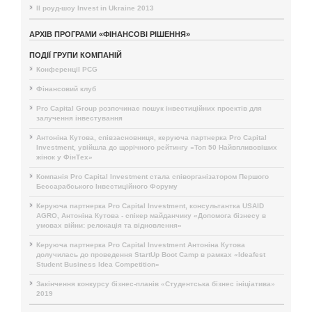
II роуд-шоу Invest in Ukraine 2013
АРХІВ ПРОГРАМИ «ФІНАНСОВІ РІШЕННЯ»
ПОДІЇ ГРУПИ КОМПАНІЙ
Конференції PCG
Фінансовий клуб
Pro Capital Group розпочинає пошук інвестиційних проектів для
залучення інвестування
Антоніна Кутова, співзасновниця, керуюча партнерка Pro Capital
Investment, увійшла до щорічного рейтингу «Топ 50 Найвпливовіших
жінок у ФінТех»
Компанія Pro Capital Investment стала співорганізатором Першого
Бессарабського Інвестиційного Форуму
Керуюча партнерка Pro Capital Investment, консультантка USAID
AGRO, Антоніна Кутова - спікер майданчику «Допомога бізнесу в
умовах війни: релокація та відновлення»
Керуюча партнерка Pro Capital Investment Антоніна Кутова
долучилась до проведення StartUp Boot Camp в рамках «Ideafest
Student Business Idea Competition»
Закінчення конкурсу бізнес-планів «Студентська бізнес ініціатива»
2019