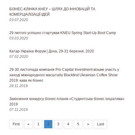
БІЗНЕС-КЛІНІКА КНЕУ – ШЛЯХ ДО ІННОВАЦІЙ ТА
КОМЕРЦІАЛІЗАЦІЇ ІДЕЙ
03.07.2020
29 лютого успішно стартував KNEU Spring Start-Up Boot Camp
03.03.2020
Катар-Україна Форум | Доха, 29-31 березня, 2020
07.02.2020
29-30 листопада компанія Pro Capital Investment візьме участь у
заході міжнародного масштабу Blackfest Ukrainian Coffee Show
2019: кава як бізнес
28.11.2019
Закінчення конкурсу бізнес-планів «Студентська бізнес ініціатива»
2019
07.11.2019
First
«
1
2
3
4
5
»
Last