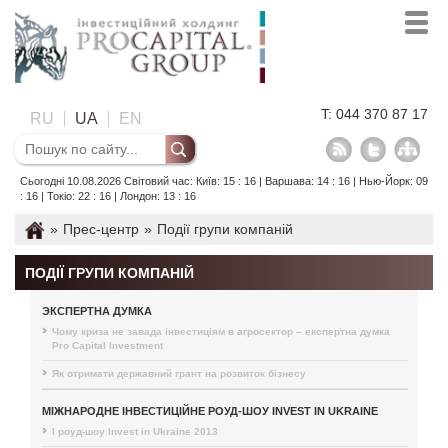
T: 044 370 87 17
RU
UA
EN
Сьогодні 10.08.2026 Світовий час: Київ: 15 : 16 | Варшава: 14 : 16 | Нью-Йорк: 09
: 16 | Токіо: 22 : 16 | Лондон: 13 : 16
»
Прес-центр
»
Події групи компаній
ПОДІЇ ГРУПИ КОМПАНІЙ
ЭКСПЕРТНА ДУМКА
Чому криза не завада інвестиціям в агросектор – експертна думка
Pro Capital Investment
Як отримати державний грант на розвиток бізнесу
МІЖНАРОДНЕ ІНВЕСТИЦІЙНЕ РОУД-ШОУ INVEST IN UKRAINE
I роуд-шоу Invest in Ukraine 2013