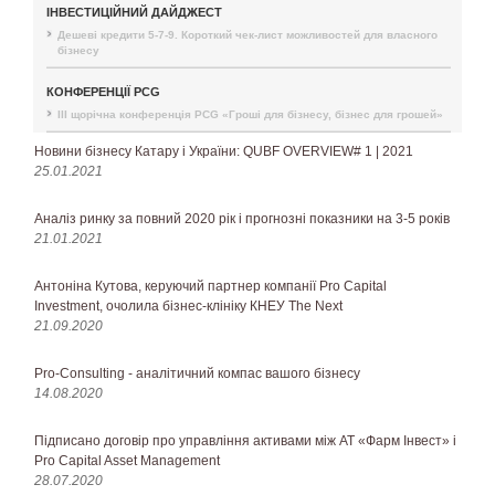
ІНВЕСТИЦІЙНИЙ ДАЙДЖЕСТ
Дешеві кредити 5-7-9. Короткий чек-лист можливостей для власного
бізнесу
КОНФЕРЕНЦІЇ PCG
III щорічна конференція PCG «Гроші для бізнесу, бізнес для грошей»
Новини бізнесу Катару і України: QUBF OVERVIEW# 1 | 2021
25.01.2021
Аналіз ринку за повний 2020 рік і прогнозні показники на 3-5 років
21.01.2021
Антоніна Кутова, керуючий партнер компанії Pro Capital
Investment, очолила бізнес-клініку КНЕУ The Next
21.09.2020
Pro-Consulting - аналітичний компас вашого бізнесу
14.08.2020
Підписано договір про управління активами між АТ «Фарм Інвест» і
Pro Capital Asset Management
28.07.2020