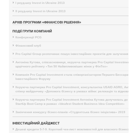
I роуд-шоу Invest in Ukraine 2013
II роуд-шоу Invest in Ukraine 2013
АРХІВ ПРОГРАМИ «ФІНАНСОВІ РІШЕННЯ»
ПОДІЇ ГРУПИ КОМПАНІЙ
Конференції PCG
Фінансовий клуб
Pro Capital Group розпочинає пошук інвестиційних проектів для залучення і
Антоніна Кутова, співзасновниця, керуюча партнерка Pro Capital Investment,
щорічного рейтингу «Топ 50 Найвпливовіших жінок у ФінТех»
Компанія Pro Capital Investment стала співорганізатором Першого Бессарабс
Інвестиційного Форуму
Керуюча партнерка Pro Capital Investment, консультантка USAID AGRO, Антон
спікер майданчику «Допомога бізнесу в умовах війни: релокація та відновле
Керуюча партнерка Pro Capital Investment Антоніна Кутова долучилась до п
StartUp Boot Camp в рамках «Ideafest Student Business Idea Competition»
Закінчення конкурсу бізнес-планів «Студентська бізнес ініціатива» 2019
ІНВЕСТИЦІЙНИЙ ДАЙДЖЕСТ
Дешеві кредити 5-7-9. Короткий чек-лист можливостей для власного бізнесу