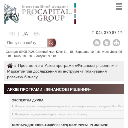
T: 044 370 87 17
RU
UA
EN
Сьогодні 09.08.2026 Світовий час: Київ: 11 : 18 | Варшава: 10 : 18 | Нью-Йорк: 05
: 18 | Токіо: 18 : 18 | Лондон: 09 : 18
»
Прес-центр
»
Архів програми «Фінансові рішення»
»
Маркетингові дослідження як інструмент планування
розвитку бізнесу
АРХІВ ПРОГРАМИ «ФІНАНСОВІ РІШЕННЯ»
ЭКСПЕРТНА ДУМКА
Чому криза не завада інвестиціям в агросектор – експертна думка Pro Capital
Як отримати державний грант на розвиток бізнесу
МІЖНАРОДНЕ ІНВЕСТИЦІЙНЕ РОУД-ШОУ INVEST IN UKRAINE