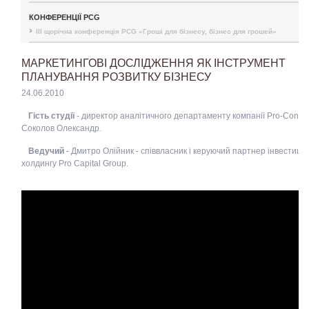
КОНФЕРЕНЦІЇ PCG
III щорічна конференція PCG «Гроші для бізнесу, бізнес для грошей»
МАРКЕТИНГОВІ ДОСЛІДЖЕННЯ ЯК ІНСТРУМЕНТ
ПЛАНУВАННЯ РОЗВИТКУ БІЗНЕСУ
24.06.2010
Гість студії
- директор аналітичного департаменту компанії Pro-Consult
Соколов Олександр.
Ведучий
- Дмитро Олійник - співвласник і керуючий партнер інвестиці
холдингу Pro Capital Group.