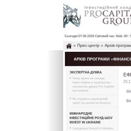
Сьогодні 07.08.2026 Світовий час: Київ: 00 : 5
»
Прес-центр
»
Архів програ
АРХІВ ПРОГРАМИ «ФІНАНС
ЭКСПЕРТНА ДУМКА
ЕФ
Чому криза не завада
25.1
інвестиціям в агросектор –
експертна думка Pro Capital
Investment
Ша
Як отримати державний
Ве
грант на розвиток бізнесу
МІЖНАРОДНЕ
ІНВЕСТИЦІЙНЕ РОУД-ШОУ
INVEST IN UKRAINE
I роуд-шоу Invest in Ukraine