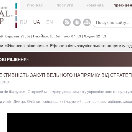
про нас
послуги
команда
прес-це
RU
UA
EN
9 | Варшава: 23 : 59 | Нью-Йорк: 18 : 59 | Токіо: 07 : 59 | Лондон: 22 : 59
ми «Фінансові рішення»
»
Ефективність закупівельного напрямку від 
ОВІ РІШЕННЯ»
ЕКТИВНІСТЬ ЗАКУПІВЕЛЬНОГО НАПРЯМКУ ВІД СТРАТЕГІ
1.2010
лтіс Шарунас
- Старший менеджер департаменту управлінського консультув
дучий
- Дмитро Олійник - співвласник і керуючий партнер інвестиційного холди