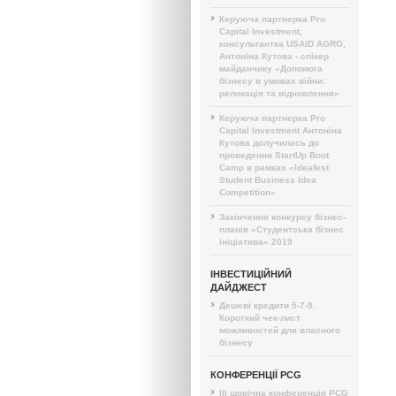
Керуюча партнерка Pro
Capital Investment,
консультантка USAID AGRO,
Антоніна Кутова - спікер
майданчику «Допомога
бізнесу в умовах війни:
релокація та відновлення»
Керуюча партнерка Pro
Capital Investment Антоніна
Кутова долучилась до
проведення StartUp Boot
Camp в рамках «Ideafest
Student Business Idea
Competition»
Закінчення конкурсу бізнес-
планів «Студентська бізнес
ініціатива» 2019
ІНВЕСТИЦІЙНИЙ
ДАЙДЖЕСТ
Дешеві кредити 5-7-9.
Короткий чек-лист
можливостей для власного
бізнесу
КОНФЕРЕНЦІЇ PCG
III щорічна конференція PCG