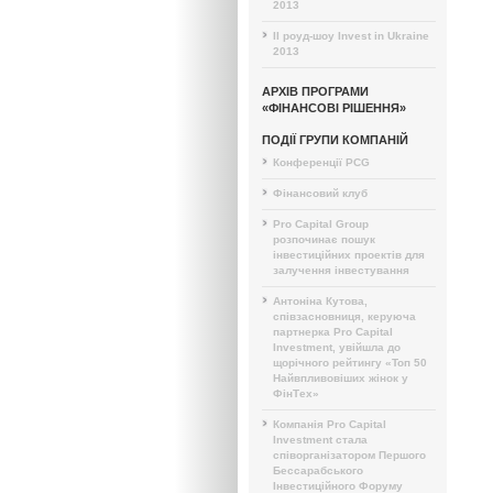
2013
II роуд-шоу Invest in Ukraine
2013
АРХІВ ПРОГРАМИ
«ФІНАНСОВІ РІШЕННЯ»
ПОДІЇ ГРУПИ КОМПАНІЙ
Конференції PCG
Фінансовий клуб
Pro Capital Group
розпочинає пошук
інвестиційних проектів для
залучення інвестування
Антоніна Кутова,
співзасновниця, керуюча
партнерка Pro Capital
Investment, увійшла до
щорічного рейтингу «Топ 50
Найвпливовіших жінок у
ФінТех»
Компанія Pro Capital
Investment стала
співорганізатором Першого
Бессарабського
Інвестиційного Форуму