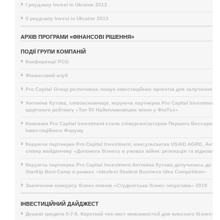
I роуд-шоу Invest in Ukraine 2013
II роуд-шоу Invest in Ukraine 2013
АРХІВ ПРОГРАМИ «ФІНАНСОВІ РІШЕННЯ»
ПОДІЇ ГРУПИ КОМПАНІЙ
Конференції PCG
Фінансовий клуб
Pro Capital Group розпочинає пошук інвестиційних проектів для залучення і
Антоніна Кутова, співзасновниця, керуюча партнерка Pro Capital Investment,
щорічного рейтингу «Топ 50 Найвпливовіших жінок у ФінТех»
Компанія Pro Capital Investment стала співорганізатором Першого Бессарабс
Інвестиційного Форуму
Керуюча партнерка Pro Capital Investment, консультантка USAID AGRO, Антон
спікер майданчику «Допомога бізнесу в умовах війни: релокація та відновле
Керуюча партнерка Pro Capital Investment Антоніна Кутова долучилась до п
StartUp Boot Camp в рамках «Ideafest Student Business Idea Competition»
Закінчення конкурсу бізнес-планів «Студентська бізнес ініціатива» 2019
ІНВЕСТИЦІЙНИЙ ДАЙДЖЕСТ
Дешеві кредити 5-7-9. Короткий чек-лист можливостей для власного бізнесу