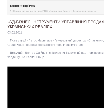
КОНФЕРЕНЦІЇ PCG
III щорічна конференція PCG «Гроші для бізнесу, бізнес для грошей»
ФУД-БІЗНЕС: ІНСТРУМЕНТИ УПРАВЛІННЯ ПРОДАЖА
УКРАЇНСЬКИХ РЕАЛІЯХ
03.02.2011
Гість студії
- Петро Чернишов - Генеральний директор «Славутич», Ca
Group, Член Програмного комітету Food Industry Forum.
Ведучий
- Дмитро Олійник - співвласник і керуючий партнер інвестиці
холдингу Pro Capital Group.