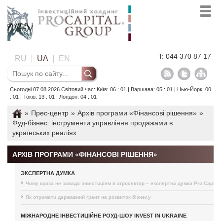
T: 044 370 87 17
RU
UA
EN
Сьогодні 07.08.2026 Світовий час: Київ: 06 : 01 | Варшава: 05 : 01 | Нью-Йорк: 00
: 01 | Токіо: 13 : 01 | Лондон: 04 : 01
»
Прес-центр
»
Архів програми «Фінансові рішення»
»
Фуд-бізнес: інструменти управління продажами в
українських реаліях
АРХІВ ПРОГРАМИ «ФІНАНСОВІ РІШЕННЯ»
ЭКСПЕРТНА ДУМКА
Чому криза не завада інвестиціям в агросектор – експертна думка Pro Capital
Як отримати державний грант на розвиток бізнесу
МІЖНАРОДНЕ ІНВЕСТИЦІЙНЕ РОУД-ШОУ INVEST IN UKRAINE