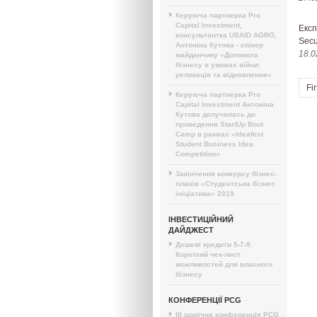
Керуюча партнерка Pro
Capital Investment,
Експ
консультантка USAID AGRO,
Secu
Антоніна Кутова - спікер
18.0
майданчику «Допомога
бізнесу в умовах війни:
релокація та відновлення»
Fir
Керуюча партнерка Pro
Capital Investment Антоніна
Кутова долучилась до
проведення StartUp Boot
Camp в рамках «Ideafest
Student Business Idea
Competition»
Закінчення конкурсу бізнес-
планів «Студентська бізнес
ініціатива» 2019
ІНВЕСТИЦІЙНИЙ
ДАЙДЖЕСТ
Дешеві кредити 5-7-9.
Короткий чек-лист
можливостей для власного
бізнесу
КОНФЕРЕНЦІЇ PCG
III щорічна конференція PCG