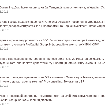
Consulting: Дослідження ринку хліба. Тенденції та перспективи для України. У
3.2013
 Кіпр і введе податок на депозити, не слід очікувати повернення українських 
іаліст департаменту зв’язків з інвесторами Pro Capital Investment. Інформацій
3.2013
арки в Україні подорожчають на 10-15% - коментарі Олександра Соколова, ди
ртаменту компанії ProCapital Group. Інформаційне агентство УКРІНФОРМ
3.2013
н про трансферне ціноутворення принесе додатково 20 млрд грн до бюджету У
уланського, спеціаліста департаменту інвестиційного банкінгу компанії Pro Cap
3.2013
ські авто можуть здешевшати на 5% - коментарі Олександра Ткачова, начальни
ітичного департаменту компанії Pro-consulting. Телеканал UBR
3.2013
чення інвестицій до України - коментарі Дмитра Олійника, керуючого партнера
Capital Group. Канал «Перший діловий»
2.2013