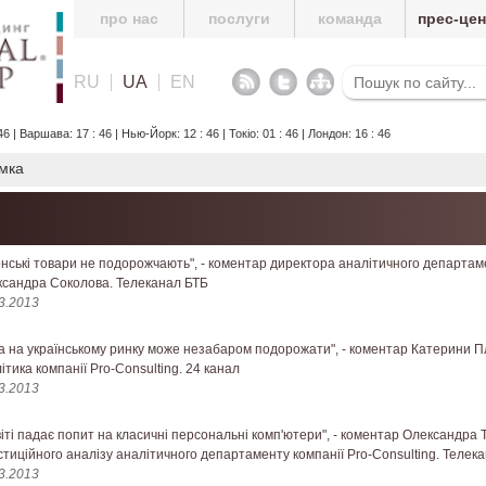
про нас
послуги
команда
прес-це
RU
UA
EN
6 | Варшава: 17 : 46 | Нью-Йорк: 12 : 46 | Токіо: 01 : 46 | Лондон: 16 : 46
мка
нські товари не подорожчають", - коментар директора аналітичного департаме
сандра Соколова. Телеканал БТБ
3.2013
а на українському ринку може незабаром подорожати", - коментар Катерини П
ітика компанії Pro-Consulting. 24 канал
3.2013
віті падає попит на класичні персональні комп'ютери", - коментар Олександра 
стиційного аналізу аналітичного департаменту компанії Pro-Consulting. Телек
3.2013