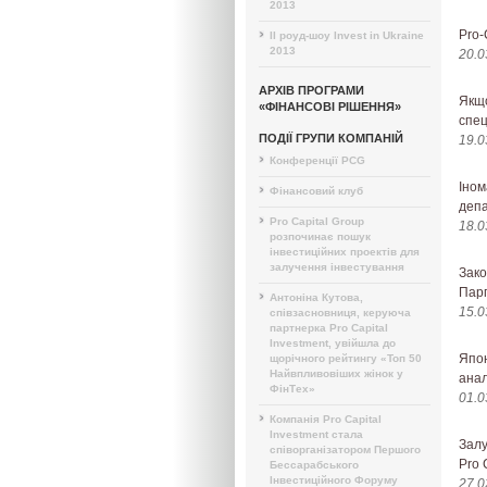
2013
Pro-
II роуд-шоу Invest in Ukraine
2013
20.0
АРХІВ ПРОГРАМИ
Якщо
«ФІНАНСОВІ РІШЕННЯ»
спец
ПОДІЇ ГРУПИ КОМПАНІЙ
19.0
Конференції PCG
Іном
Фінансовий клуб
депа
Pro Capital Group
18.0
розпочинає пошук
інвестиційних проектів для
залучення інвестування
Зако
Парп
Антоніна Кутова,
15.0
співзасновниця, керуюча
партнерка Pro Capital
Investment, увійшла до
Япон
щорічного рейтингу «Топ 50
Найвпливовіших жінок у
анал
ФінТех»
01.0
Компанія Pro Capital
Investment стала
Залу
співорганізатором Першого
Pro 
Бессарабського
Інвестиційного Форуму
27.0