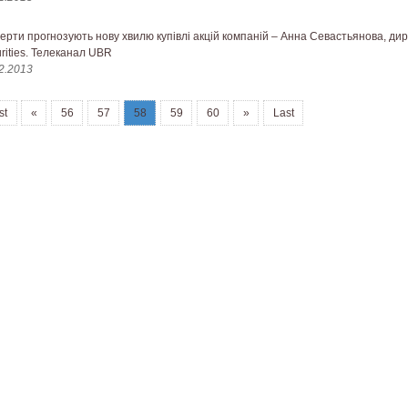
ерти прогнозують нову хвилю купівлі акцій компаній – Анна Севастьянова, дире
rities. Телеканал UBR
2.2013
st
«
56
57
58
59
60
»
Last