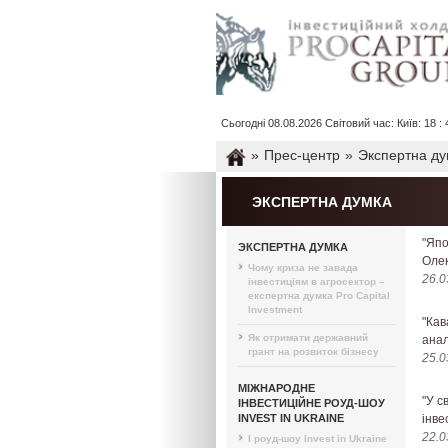
Сьогодні 08.08.2026 Світовий час: Київ: 18 : 4
»
Прес-центр
»
Экспертна ду
ЭКСПЕРТНА ДУМКА
"Япо
ЭКСПЕРТНА ДУМКА
Олек
Чому криза не завада
26.0
інвестиціям в агросектор –
експертна думка Pro Capital
Investment
"Кав
Як отримати державний
анал
грант на розвиток бізнесу
25.0
МІЖНАРОДНЕ
"У с
ІНВЕСТИЦІЙНЕ РОУД-ШОУ
INVEST IN UKRAINE
інве
22.0
I роуд-шоу Invest in Ukraine