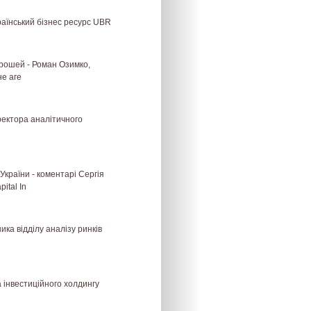
країнський бізнес ресурс UBR
грошей - Роман Озимко,
не аге
ректора аналітичного
країни - коментарі Сергія
ital In
ка відділу аналізу ринків
 інвестиційного холдингу