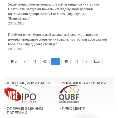
Український ринок автомасел: реалії та тенденції - Катерина
Платонова, заступник начальника відділу аналізу ринків
аналітичного департаменту Pro-Consulting. Журнал
"Енергобізнес"
23.09.2013
Прибуток в русі. Непосидючі українці забезпечують грошові
рекорди продавцям спортивних товарів, - матеріали дослідження
Pro-Consulting. "Ділова столиця"
20.09.2013
First
«
42
43
44
45
46
»
Last
ІНВЕСТИЦІЙНИЙ БАНКІНГ
УПРАВЛІННЯ АКТИВАМИ
ОПЕРАЦІЇ З ЦІННИМ
ПРЕС-ЦЕНТР
ПАПЕРАМИ