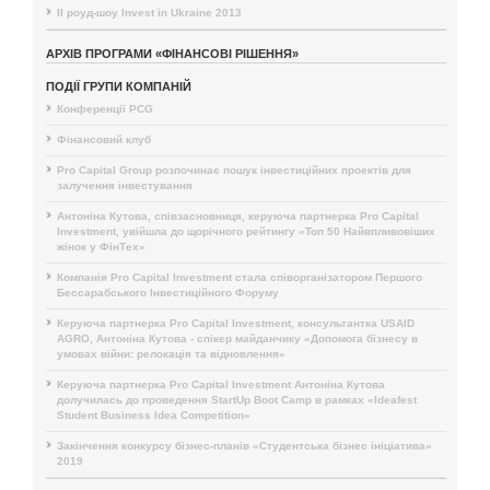
II роуд-шоу Invest in Ukraine 2013
АРХІВ ПРОГРАМИ «ФІНАНСОВІ РІШЕННЯ»
ПОДІЇ ГРУПИ КОМПАНІЙ
Конференції PCG
Фінансовий клуб
Pro Capital Group розпочинає пошук інвестиційних проектів для
залучення інвестування
Антоніна Кутова, співзасновниця, керуюча партнерка Pro Capital
Investment, увійшла до щорічного рейтингу «Топ 50 Найвпливовіших
жінок у ФінТех»
Компанія Pro Capital Investment стала співорганізатором Першого
Бессарабського Інвестиційного Форуму
Керуюча партнерка Pro Capital Investment, консультантка USAID
AGRO, Антоніна Кутова - спікер майданчику «Допомога бізнесу в
умовах війни: релокація та відновлення»
Керуюча партнерка Pro Capital Investment Антоніна Кутова
долучилась до проведення StartUp Boot Camp в рамках «Ideafest
Student Business Idea Competition»
Закінчення конкурсу бізнес-планів «Студентська бізнес ініціатива»
2019