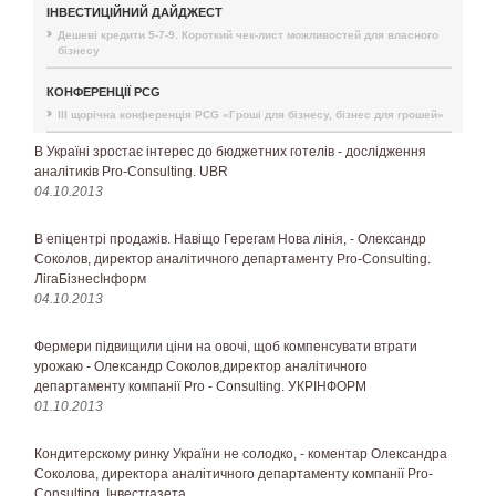
ІНВЕСТИЦІЙНИЙ ДАЙДЖЕСТ
Дешеві кредити 5-7-9. Короткий чек-лист можливостей для власного
бізнесу
КОНФЕРЕНЦІЇ PCG
III щорічна конференція PCG «Гроші для бізнесу, бізнес для грошей»
В Україні зростає інтерес до бюджетних готелів - дослідження
аналітиків Pro-Consulting. UBR
04.10.2013
В епіцентрі продажів. Навіщо Герегам Нова лінія, - Олександр
Соколов, директор аналітичного департаменту Pro-Consulting.
ЛігаБізнесІнформ
04.10.2013
Фермери підвищили ціни на овочі, щоб компенсувати втрати
урожаю - Олександр Соколов,директор аналітичного
департаменту компанії Pro - Consulting. УКРІНФОРМ
01.10.2013
Кондитерскому ринку України не солодко, - коментар Олександра
Соколова, директора аналітичного департаменту компанії Pro-
Consulting. Інвестгазета