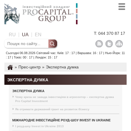
T: 044 370 87 17
RU
UA
EN
Сьогодні 06.08.2026 Світовий час: Київ: 17 : 17 | Варшава: 16 : 17 | Нью-Йорк: 11
: 17 | Токіо: 00 : 17 | Лондон: 15 : 17
»
Прес-центр
»
Экспертна думка
ЭКСПЕРТНА ДУМКА
ЭКСПЕРТНА ДУМКА
Чому криза не завада інвестиціям в агросектор – експертна думка
Pro Capital Investment
Як отримати державний грант на розвиток бізнесу
МІЖНАРОДНЕ ІНВЕСТИЦІЙНЕ РОУД-ШОУ INVEST IN UKRAINE
I роуд-шоу Invest in Ukraine 2013