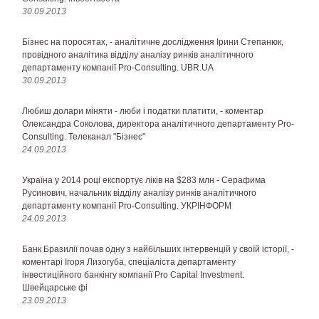
30.09.2013
Бізнес на поросятах, - аналітичне дослідження Ірини Степанюк,
провідного аналітика відділу аналізу ринків аналітичного
департаменту компанії Pro-Consulting. UBR.UA
30.09.2013
Любиш долари міняти - люби і податки платити, - коментар
Олександра Соколова, директора аналітичного департаменту Pro-
Consulting. Телеканал "Бізнес"
24.09.2013
Україна у 2014 році експортує ліків на $283 млн - Серафима
Русинович, начальник відділу аналізу ринків аналітичного
департаменту компанії Pro-Consulting. УКРІНФОРМ
24.09.2013
Банк Бразилії почав одну з найбільших інтервенцій у своїй історії, -
коментарі Ігоря Лизогуба, спеціаліста департаменту
інвестиційного банкінгу компанії Pro Сapital Investment.
Швейцарське фі
23.09.2013