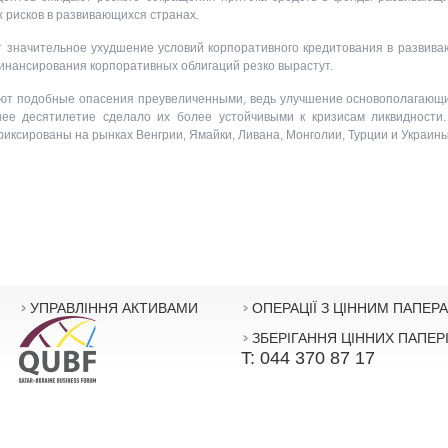
 рисков в развивающихся странах.
т значительное ухудшение условий корпоративного кредитования в развив
инансирования корпоративных облигаций резко вырастут.
тают подобные опасения преувеличенными, ведь улучшение основополагающ
ее десятилетие сделало их более устойчивыми к кризисам ликвидности
иксированы на рынках Венгрии, Ямайки, Ливана, Монголии, Турции и Украины
УПРАВЛІННЯ АКТИВАМИ
ОПЕРАЦІЇ З ЦІННИМ ПАПЕР
ЗБЕРІГАННЯ ЦІННИХ ПАПЕР
T: 044 370 87 17