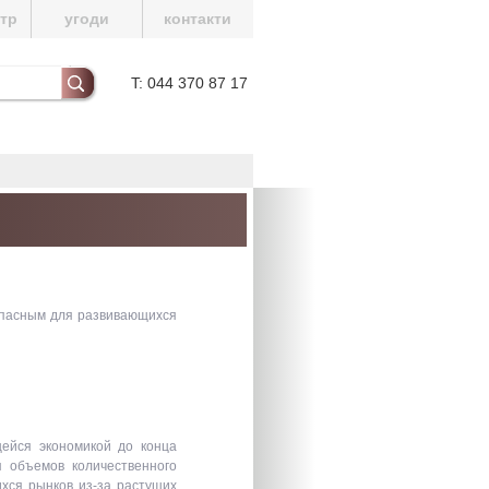
нтр
угоди
контакти
T: 044 370 87 17
опасным для развивающихся
щейся экономикой до конца
я объемов количественного
хся рынков из-за растущих