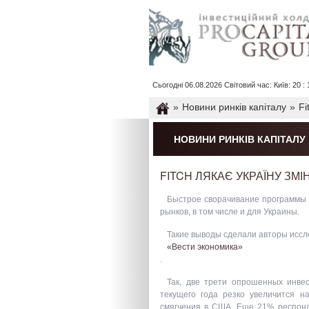
Сьогодні 06.08.2026 Світовий час: Київ: 20 : 1
»
Новини ринків капіталу
»
Fi
НОВИНИ РИНКІВ КАПІТАЛУ
FITCH ЛЯКАЄ УКРАЇНУ ЗМ
Быстрое сворачивание программы 
рынков, в том числе и для Украины.
Такие выводы сделали авторы иссле
«Вести экономика»
.
Так, две трети опрошенных инве
текущего года резко увеличится н
смягчения в США. Еще 21% респонд