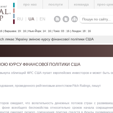
про нас
послуги
команда
прес-це
RU
UA
EN
6 | Варшава: 19 : 16 | Нью-Йорк: 14 : 16 | Токіо: 03 : 16 | Лондон: 18 : 16
tch лякає Україну зміною курсу фінансової політики США
ІНОЮ КУРСУ ФІНАНСОВОЇ ПОЛІТИКИ США
выкупа облигаций ФРС США пугает европейских инвесторов и может быть 
дования, проведенного рейтинговым агентством Fitch Ratings, пишут
сторов ожидают, что волатильность денежных потоков стран с развиваю
а фоне всеобщего беспокойства относительно сроков начала сокращени
ентов ожидают резкого сокращения притока средств в фонды развивающи