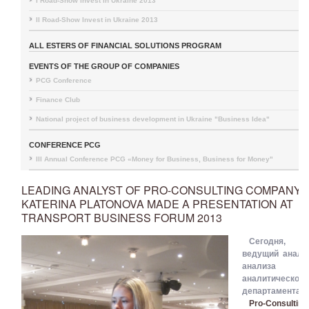
I Road-Show Invest in Ukraine 2013
II Road-Show Invest in Ukraine 2013
ALL ESTERS OF FINANCIAL SOLUTIONS PROGRAM
EVENTS OF THE GROUP OF COMPANIES
PCG Conference
Finance Club
National project of business development in Ukraine "Business Idea"
CONFERENCE PCG
III Annual Conference PCG «Money for Business, Business for Money"
LEADING ANALYST OF PRO-CONSULTING COMPANY
KATERINA PLATONOVA MADE A PRESENTATION AT
TRANSPORT BUSINESS FORUM 2013
Сегодня, 1
ведущий анали
анализа 
аналитического
департамента 
Pro-Consulting