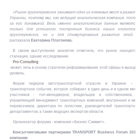
«Рынок грузоперевозок занимает одно из ключевых мест в развити
Украины, поэтому мы, как ведущая аналитическая компания, постоя
за его динамикой. Ведь именно аналитические данные являются 
только для успешного построения бизнеса наших клиентов 
грузоперевозок, но и для стимулирования развития этой о
рассказала
Екатерина Платонова.
В своем выступлении аналитик отметила, что рынок находится
стагнации, однако исследование
Pro-Consulting
может лечь в основу стратегии реформирования этой сферы и выхода 
уровень.
Форум лидеров автотранспортной отрасли в Украине – це
транспортное событие, которое собирает в один день и в одном мест
участников - топ-менеджеров, владельцев и собственников, 
управляющий менеджмент транспортных компаний, внутренних и меж
перевозчиков, директора по логистике, руководителей транспортны
департаментов, а также ведущих экспертов области.
Организатор форума - компания «Бизнес Саммит».
Консалтинговыми партнерами TRANSPORT Business Forum 2013
компании