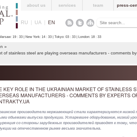
about us
services
team
press-cen
RU
UA
EN
arsaw: 19 : 33 | New York: 14 : 33 | Tokyo: 03 : 33 | London: 18 : 33
on
»
et of stainless steel are playing overseas manufacturers - comments by
E KEY ROLE IN THE UKRAINIAN MARKET OF STAINLESS 
ERSEAS MANUFACTURERS - COMMENTS BY EXPERTS OF
NTRAKTY.UA
раинские производители нержавеющей стали характеризуются низкой
ыми объемами выпуска продукции. Устаревшее оборудование, низкий уро
куренция со стороны зарубежных производителей приводят к тому, что
дукции на отечественном рынке весьма значительна.