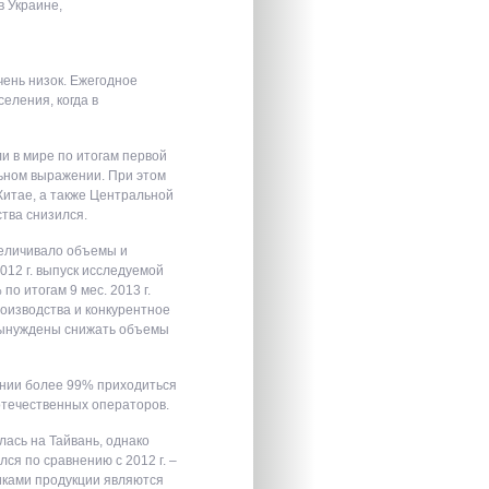
 Украине,
чень низок. Ежегодное
еления, когда в
ли в мире по итогам первой
льном выражении. При этом
Китае, а также Центральной
ства снизился.
величивало объемы и
2012 г. выпуск исследуемой
по итогам 9 мес. 2013 г.
оизводства и конкурентное
 вынуждены снижать объемы
ении более 99% приходиться
отечественных операторов.
лась на Тайвань, однако
ся по сравнению с 2012 г. –
иками продукции являются