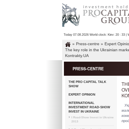
Today 07.08.2026 World clock: Kiev: 20 : 33 | W
»
Press-centre
»
Expert Opini
The key role in the Ukrainian mark
Kontrakty.UA
PRESS-CENTRE
THE PRO CAPITAL TALK
TH
SHOW
OV
KO
EXPERT OPINION
INTERNATIONAL
Ук
INVESTMENT ROAD-SHOW
мал
INVEST IN UKRAINE
кон
I Road-Show Invest in Ukraine
про
2013