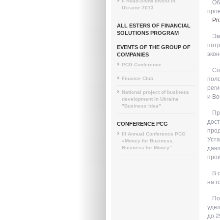
II Road-Show Invest in
Об
Ukraine 2013
про
Pr
ALL ESTERS OF FINANCIAL
SOLUTIONS PROGRAM
Эк
потр
EVENTS OF THE GROUP OF
экон
COMPANIES
PCG Conference
Со
Finance Club
поло
реги
National project of business
и Во
development in Ukraine
"Business Idea"
Пр
дост
CONFERENCE PCG
прод
III Annual Conference PCG
Уста
«Money for Business,
Business for Money"
давл
прои
В 
на г
По
удел
до 2