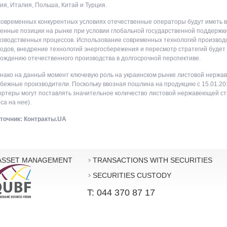
ия, Италия, Польша, Китай и Турция.
современных конкурентных условиях отечественные операторы будут иметь 
енные позиции на рынке при условии глобальной государственной поддержк
зводственных процессов. Использование современных технологий производ
одов, внедрение технологий энергосбережения и пересмотр стратегий будет
ождению отечественного производства в долгосрочной перспективе.
нако на данный момент ключевую роль на украинском рынке листовой нержа
бежные производители. Поскольку ввозная пошлина на продукцию с 15.01.2011
ртеры могут поставлять значительное количество листовой нержавеющей ст
са на нее).
точник: Контракты.UA
ASSET MANAGEMENT
TRANSACTIONS WITH SECURITIES
SECURITIES CUSTODY
T: 044 370 87 17