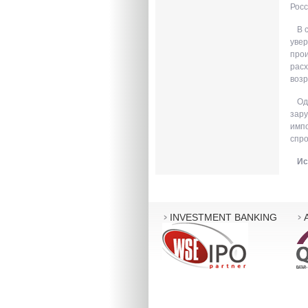
Росс
В 
увер
прои
расх
возр
Од
зару
импо
спро
Ис
INVESTMENT BANKING