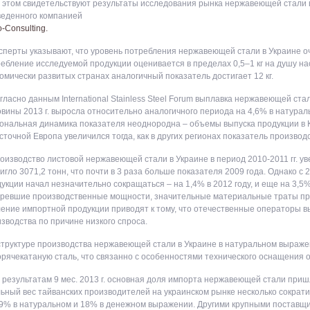
 этом свидетельствуют результаты исследования рынка нержавеющей стали в
веденного компанией
o-Consulting.
сперты указывают, что уровень потребления нержавеющей стали в Украине о
ебление исследуемой продукции оценивается в пределах 0,5–1 кг на душу нас
омически развитых странах аналогичный показатель достигает 12 кг.
гласно данным International Stainless Steel Forum выплавка нержавеющей ста
вины 2013 г. выросла относительно аналогичного периода на 4,6% в натура
ональная динамика показателя неоднородна – объемы выпуска продукции в 
сточной Европа увеличился тогда, как в других регионах показатель производ
оизводство листовой нержавеющей стали в Украине в период 2010-2011 гг. у
игло 3071,2 тонн, что почти в 3 раза больше показателя 2009 года. Однако с 
укции начал незначительно сокращаться – на 1,4% в 2012 году, и еще на 3,5% 
ревшие производственные мощности, значительные материальные траты пр
ение импортной продукции приводят к тому, что отечественные операторы
зводства по причине низкого спроса.
структуре производства нержавеющей стали в Украине в натуральном выраж
орячекатаную сталь, что связанно с особенностями технического оснащения 
 результатам 9 мес. 2013 г. основная доля импорта нержавеющей стали приш
ьный вес тайванских производителей на украинском рынке несколько сократил
9% в натуральном и 18% в денежном выражении. Другими крупными поставщ