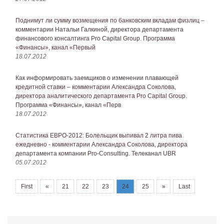
Поднимут ли сумму возмещения по банковским вкладам физлиц –
комментарии Натальи Галкиной, директора департамента
финансового консалтинга Pro Capital Group. Программа
«Финансы», канал «Первый
18.07.2012
Как информировать заемщиков о изменении плавающей
кредитной ставки – комментарии Александра Соколова,
директора аналитического департамента Pro Capital Group.
Программа «Финансы», канал «Перв
18.07.2012
Статистика ЕВРО-2012: Болельщик выпивал 2 литра пива
ежедневно - комментарии Александра Соколова, директора
департамента компании Pro-Consulting. Телеканал UBR
05.07.2012
First
«
21
22
23
24
25
»
Last