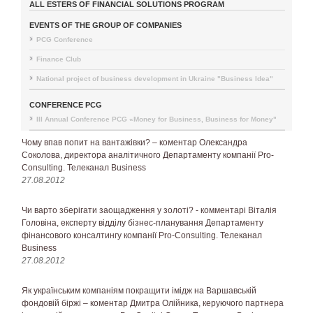
ALL ESTERS OF FINANCIAL SOLUTIONS PROGRAM
EVENTS OF THE GROUP OF COMPANIES
PCG Conference
Finance Club
National project of business development in Ukraine "Business Idea"
CONFERENCE PCG
III Annual Conference PCG «Money for Business, Business for Money"
Чому впав попит на вантажівки? – коментар Олександра
Соколова, директора аналітичного Департаменту компанії Pro-
Consulting. Телеканал Business
27.08.2012
Чи варто зберігати заощадження у золоті? - комментарі Віталія
Головіна, експерту відділу бізнес-планування Департаменту
фінансового консалтингу компанії Pro-Consulting. Телеканал
Business
27.08.2012
Як українським компаніям покращити імідж на Варшавській
фондовій біржі – коментар Дмитра Олійника, керуючого партнера