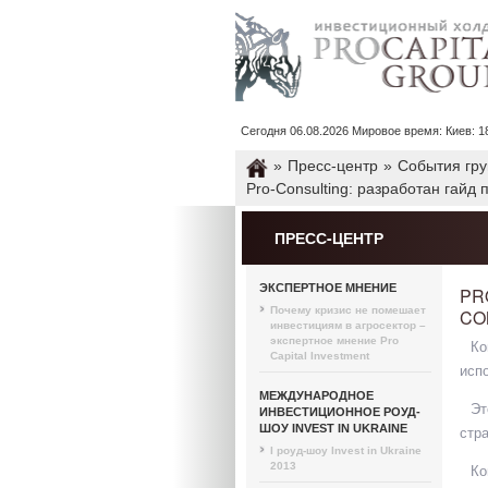
Сегодня 06.08.2026 Мировое время: Киев: 18 : 
»
Пресс-центр
»
События гр
Pro-Consulting: разработан гай
ПРЕСС-ЦЕНТР
ЭКСПЕРТНОЕ МНЕНИЕ
PR
Почему кризис не помешает
CO
инвестициям в агросектор –
экспертное мнение Pro
Ко
Capital Investment
исп
МЕЖДУНАРОДНОЕ
Эт
ИНВЕСТИЦИОННОЕ РОУД-
ШОУ INVEST IN UKRAINE
стра
I роуд-шоу Invest in Ukraine
2013
Ко