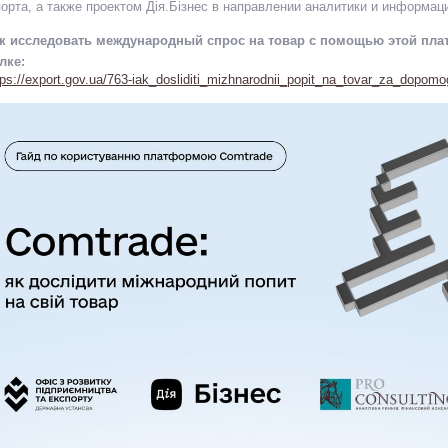
порта, а также проектом Дія.Бізнес в направлении аналитики и информа
к исследовать международный спрос на товар с помощью этой пла
лке:
tps://export.gov.ua/763-iak_dosliditi_mizhnarodnii_popit_na_tovar_za_dopom