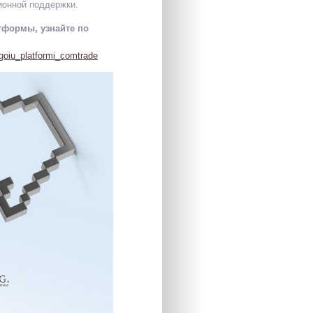
ционной поддержки.
тформы, узнайте по
ogoiu_platformi_comtrade