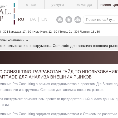
о нас
услуги
команда
пресс-це
RU
UA
EN
30 | Варшава: 17 : 30 | Нью-Йорк: 12 : 30 | Токио: 01 : 30 | Лондон: 16 : 30
уппы компаний
»
д по ипользованию инструмента Comtrade для анализа внешних рынк
O-CONSULTING: РАЗРАБОТАН ГАЙД ПО ИПОЛЬЗОВАНИ
MTRADE ДЛЯ АНАЛИЗА ВНЕШНИХ РЫНКОВ
мпания Pro-Consulting в рамках сотрудничества с проектом Дія.Бізнес по
ользованию инструмента Comtrade для анализа внешних рынков.
от инструмент поможет вам провести предварительный анализ данных п
тегии.
мпания Pro-Consulting гордится сотрудничеством с Офисом по развитию