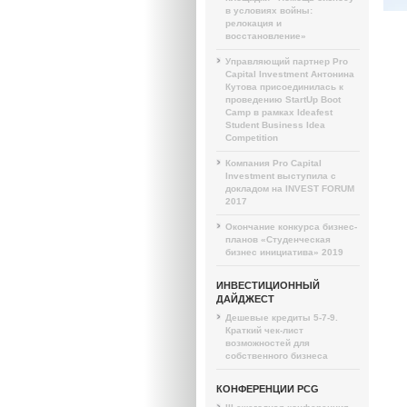
в условиях войны:
релокация и
восстановление»
Управляющий партнер Pro
Capital Investment Антонина
Кутова присоединилась к
проведению StartUp Boot
Camp в рамках Ideafest
Student Business Idea
Competition
Компания Pro Capital
Investment выступила с
докладом на INVEST FORUM
2017
Окончание конкурса бизнес-
планов «Студенческая
бизнес инициатива» 2019
ИНВЕСТИЦИОННЫЙ
ДАЙДЖЕСТ
Дешевые кредиты 5-7-9.
Краткий чек-лист
возможностей для
собственного бизнеса
КОНФЕРЕНЦИИ PCG