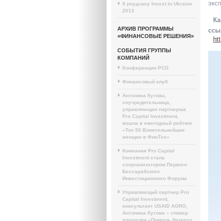
экс
II роуд-шоу Invest in Ukraine
2013
Ка
АРХИВ ПРОГРАММЫ
ссы
«ФИНАНСОВЫЕ РЕШЕНИЯ»
ht
СОБЫТИЯ ГРУППЫ
КОМПАНИЙ
Конференции PCG
Финансовый клуб
Антонина Кутова,
соучредительница,
управляющая партнерша
Pro Capital Investment,
вошла в ежегодный рейтинг
«Топ 50 Влиятельнейших
женщин в ФинТех»
Компания Pro Capital
Investment стала
соорганизатором Первого
Бессарабского
Инвестиционного Форума
Управляющий партнер Pro
Capital Investment,
консультант USAID AGRO,
Антонина Кутова – спикер
площадки «Помощь бизнесу