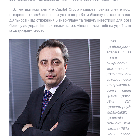
Всі чотири компанії Pro Capital Group надають повний спектр послуг 
створення та забезпечення успішної роботи бізнесу на всіх етапах йо
діяльності - від створення бізнес-плану та пошуку інвестицій для розвит
бізнесу до управління активами та розміщення компаній на українських 
міжнародних біржах.
"Ми
продовжуємо й
вперед і, згід
нашої місі
відкривати но
можливості д
розвитку бізнес
використовуючи
інструменти
ринку капітал
Цього року 
двічі успіш
провели роуд-ш
українських
проектів 
Лондоні Invest 
Ukraine-2013
Наші експерт