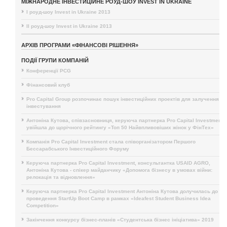
МІЖНАРОДНЕ ІНВЕСТИЦІЙНЕ РОУД-ШОУ INVEST IN UKRAINE
I роуд-шоу Invest in Ukraine 2013
II роуд-шоу Invest in Ukraine 2013
АРХІВ ПРОГРАМИ «ФІНАНСОВІ РІШЕННЯ»
ПОДІЇ ГРУПИ КОМПАНІЙ
Конференції PCG
Фінансовий клуб
Pro Capital Group розпочинає пошук інвестиційних проектів для залучення
інвестування
Антоніна Кутова, співзасновниця, керуюча партнерка Pro Capital Investment,
увійшла до щорічного рейтингу «Топ 50 Найвпливовіших жінок у ФінТех»
Компанія Pro Capital Investment стала співорганізатором Першого
Бессарабського Інвестиційного Форуму
Керуюча партнерка Pro Capital Investment, консультантка USAID AGRO,
Антоніна Кутова - спікер майданчику «Допомога бізнесу в умовах війни:
релокація та відновлення»
Керуюча партнерка Pro Capital Investment Антоніна Кутова долучилась до
проведення StartUp Boot Camp в рамках «Ideafest Student Business Idea
Competition»
Закінчення конкурсу бізнес-планів «Студентська бізнес ініціатива» 2019