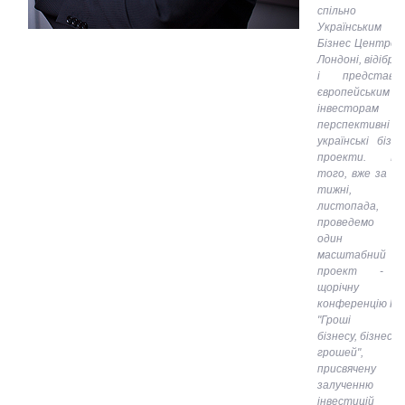
спільно 
Українським
Бізнес Центром
Лондоні, відібра
і представи
європейським
інвесторам
перспективні
українські бізне
проекти. Кр
того, вже за т
тижні, 2
листопада, 
проведемо 
один
масштабний
проект - I
щорічну
конференцію P
"Гроші дл
бізнесу, бізнес д
грошей",
присвячену
залученню
інвестицій