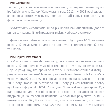
Pro-Consulting
- перша українська консалтингова компанія, яка отримала почесну прем
ім. Габріеля Аль-Салем "Консультант року-2011" - у 2013 році вдруге бу
запрошена стати учасником змагання найкращих компаній у сфе
фінансового консалтингу.
Аналітичний департамент
за рік провів 240 аналітичних дослідже
ринків для компаній, які працюють в різних сферах економіки.
Департамент фінансового консалтингу
підготував 90 бізнес-планів 
інвестиційних документів для стартапів, МСБ і великих компаній з Украї
та Європи.
Pro Capital Investment
- наймолодша компанія холдингу, яка стала організатором першо
інвестиційного роуд-шоу українських проектів у Лондоні Invest in Ukrain
Перше роуд-шоу, яке пройшло в столиці Великобританії в лютому цьо
року викликало великий інтерес у європейських інвесторів і в українсько
бізнесу. Другий захід було проведено вже за кілька місяців - 24 жовт
2013 року. Також, 20 листопада 2013 року у Києві компанія проведе I
щорічну конференцію PCG "Гроші для бізнесу, бізнес для грошей", яка
платформою для дієвої співпраці експертів фінансової сфери 
підприємців. Конференція націлена на реальний результат - збільшен
потоку інвестицій у бізнес. Крім того, компанія також випускає авторськ
телепроект - програму PRO CAPITAL про ринки капіталу і можливос