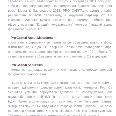
заробляти на них. Телепроект виходить з листопада 2011 року у прай
тайм на "Першому діловому" - кращому каналі ділових новин 2013 року 
версії Media & Sat Leaders 2013. PRO CAPITAL є одним з найбіл
рейтингових проектів телеканалу, а керуючий партнер Pro Capit
Investment Антоніна Кутова, яка веде цю програму - зайняла призо
місце в номінації "Кращий тележурналіст" конкурсу "Кращий журналі
фондового ринку 2012".
Pro Capital Asset Management
- компанія з управління активами за рік збільшила кількість фондів,
якими працює, з 7 до 13. Тепер Pro Capital Asset Management управл
активами одного корпоративного венчурного фонду і 12 пайових. Тако
за цей рік компанія збільшила активи в управлінні до 2,9 млрд. грн.
Pro Capital Securities
- компанія, яка надає послуги з комплексного супроводу операцій 
фондовому ринку України.
Цього року, у зв'язку із змінами у законодавстві та впровадженням нов
правил здійснення депозитарної діяльності, компанія Pro Capit
Securities успішно переуклала договори з Розрахунковим центр
(колишній депозитарій ВДЦП) і Центральним депозитарієм (колишн
НДУ). Також підключилася до таких послуг як "інтернет- банкінг" 
"інтернет-кліринг", які надаються Розрахунковим центром, що дозвол
проводити біржові угоди для клієнтів. За цей рік компанією було відкри
199 нових рахунків. Всього компанія обслуговує 7314 рахунків .