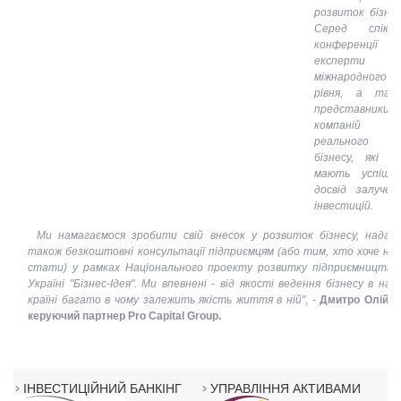
розвиток бізнес
Серед спікер
конференції
експерти
міжнародного
рівня, а так
представники
компаній
реального
бізнесу, які в
мають успішн
досвід залучен
інвестицій.
Ми намагаємося зробити свій внесок у розвиток бізнесу, надаю
також безкоштовні консультації підприємцям (або тим, хто хоче ни
стати) у рамках Національного проекту розвитку підприємництва
Україні "Бізнес-Ідея". Ми впевнені - від якості ведення бізнесу в наш
країні багато в чому залежить якість життя в ній"
, -
Дмитро Олійни
керуючий партнер Pro Capital Group.
ІНВЕСТИЦІЙНИЙ БАНКІНГ
УПРАВЛІННЯ АКТИВАМИ