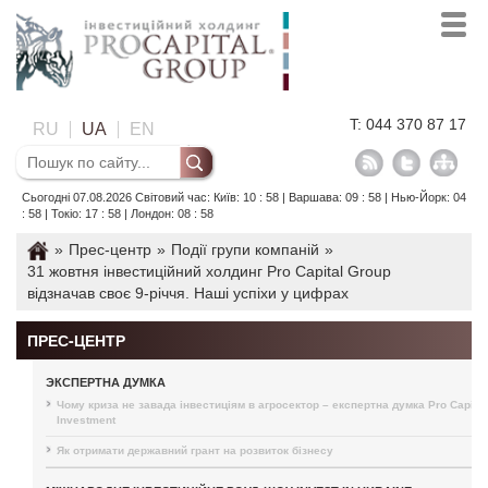
T: 044 370 87 17
RU
UA
EN
Сьогодні 07.08.2026 Світовий час: Київ: 10 : 58 | Варшава: 09 : 58 | Нью-Йорк: 04
: 58 | Токіо: 17 : 58 | Лондон: 08 : 58
»
Прес-центр
»
Події групи компаній
»
31 жовтня інвестиційний холдинг Pro Capital Group
відзначав своє 9-річчя. Наші успіхи у цифрах
ПРЕС-ЦЕНТР
ЭКСПЕРТНА ДУМКА
Чому криза не завада інвестиціям в агросектор – експертна думка Pro Capital
Investment
Як отримати державний грант на розвиток бізнесу