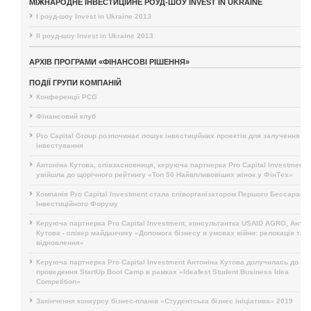
МІЖНАРОДНЕ ІНВЕСТИЦІЙНЕ РОУД-ШОУ INVEST IN UKRAINE
I роуд-шоу Invest in Ukraine 2013
II роуд-шоу Invest in Ukraine 2013
АРХІВ ПРОГРАМИ «ФІНАНСОВІ РІШЕННЯ»
ПОДІЇ ГРУПИ КОМПАНІЙ
Конференції PCG
Фінансовий клуб
Pro Capital Group розпочинає пошук інвестиційних проектів для залучення
інвестування
Антоніна Кутова, співзасновниця, керуюча партнерка Pro Capital Investment,
увійшла до щорічного рейтингу «Топ 50 Найвпливовіших жінок у ФінТех»
Компанія Pro Capital Investment стала співорганізатором Першого Бессарабс
Інвестиційного Форуму
Керуюча партнерка Pro Capital Investment, консультантка USAID AGRO, Антон
Кутова - спікер майданчику «Допомога бізнесу в умовах війни: релокація та
відновлення»
Керуюча партнерка Pro Capital Investment Антоніна Кутова долучилась до
проведення StartUp Boot Camp в рамках «Ideafest Student Business Idea
Competition»
Закінчення конкурсу бізнес-планів «Студентська бізнес ініціатива» 2019