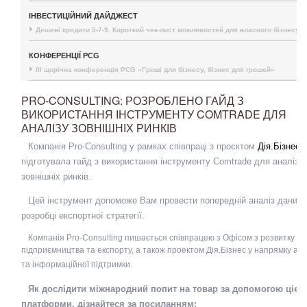
ІНВЕСТИЦІЙНИЙ ДАЙДЖЕСТ
Дешеві кредити 5-7-9. Короткий чек-лист можливостей для власного бізнесу
КОНФЕРЕНЦІЇ PCG
III щорічна конференція PCG «Гроші для бізнесу, бізнес для грошей»
PRO-CONSULTING: РОЗРОБЛЕНО ГАЙД З
ВИКОРИСТАННЯ ІНСТРУМЕНТУ COMTRADE ДЛЯ
АНАЛІЗУ ЗОВНІШНІХ РИНКІВ
Компанія
Pro
-
Consulting
у рамках співпраці з проєктом
Дія.Бізнес
підготувала гайд з використання інструменту
Comtrade
для аналізу
зовнішніх ринків.
Цей інструмент допоможе Вам провести попередній аналіз даних 
розробці експортної стратегії.
Компанія Pro-Consulting пишається співпрацею з Офісом з розвитку
підприємництва та експорту, а також проектом Дія.Бізнес у напрямку ан
та інформаційної підтримки.
Як дослідити міжнародний попит на товар за допомогою цієї
платформи, дізнайтеся за посиланням: