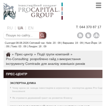
T: 044 370 87 17
RU
UA
EN
Сьогодні 08.08.2026 Світовий час: Київ: 20 : 09 | Варшава: 19 : 09 | Нью-Йорк: 14
: 09 | Токіо: 03 : 09 | Лондон: 18 : 09
»
Прес-центр
»
Події групи компаній
»
Pro-Consulting: розроблено гайд з використання
інструменту Comtrade для аналізу зовнішніх ринків
ПРЕС-ЦЕНТР
ЭКСПЕРТНА ДУМКА
Чому криза не завада інвестиціям в агросектор – експертна думка Pro Capital
Investment
Як отримати державний грант на розвиток бізнесу