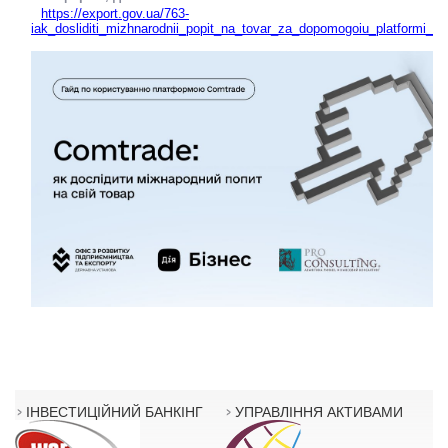
https://export.gov.ua/763-
iak_dosliditi_mizhnarodnii_popit_na_tovar_za_dopomogoiu_platformi_c
ІНВЕСТИЦІЙНИЙ БАНКІНГ
УПРАВЛІННЯ АКТИВАМИ