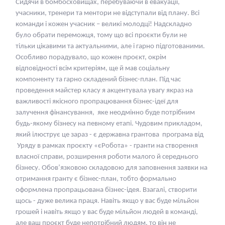
Сидячи в бомбосховищах, перебуваючи в евакуації,
учасники, тренери та ментори не відступали від плану. Всі
команди і кожен учасник – великі молодці! Надскладно
було обрати переможця, тому що всі проєкти були не
тільки цікавими та актуальними, але і гарно підготованими.
Особливо порадувало, що кожен проєкт, окрім
відповідності всім критеріям, ще й мав соціальну
компоненту та гарно складений бізнес-план. Під час
проведення майстер класу я акцентувала увагу якраз на
важливості якісного пропрацювання бізнес-ідеї для
залучення фінансування, яке неодмінно буде потрібним
будь-якому бізнесу на певному етапі. Чудовим прикладом,
який ілюструє це зараз - є державна грантова програма від
Уряду в рамках проєкту «єРобота» - гранти на створення
власної справи, розширення роботи малого й середнього
бізнесу. Обов’язковою складовою для заповнення заявки на
отримання гранту є бізнес-план, тобто формально
оформлена пропрацьована бізнес-ідея. Взагалі, створити
щось - дуже велика праця. Навіть якщо у вас буде мільйон
грошей і навіть якщо у вас буде мільйон людей в команді,
але ваш проєкт буде непотрібний людям, то він не