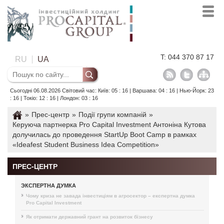
T: 044 370 87 17
RU
UA
Сьогодні 06.08.2026 Світовий час: Київ: 05 : 16 | Варшава: 04 : 16 | Нью-Йорк: 23
: 16 | Токіо: 12 : 16 | Лондон: 03 : 16
»
Прес-центр
»
Події групи компаній
»
Керуюча партнерка Pro Capital Investment Антоніна Кутова
долучилась до проведення StartUp Boot Camp в рамках
«Ideafest Student Business Idea Competition»
ПРЕС-ЦЕНТР
ЭКСПЕРТНА ДУМКА
Чому криза не завада інвестиціям в агросектор – експертна думка
Pro Capital Investment
Як отримати державний грант на розвиток бізнесу