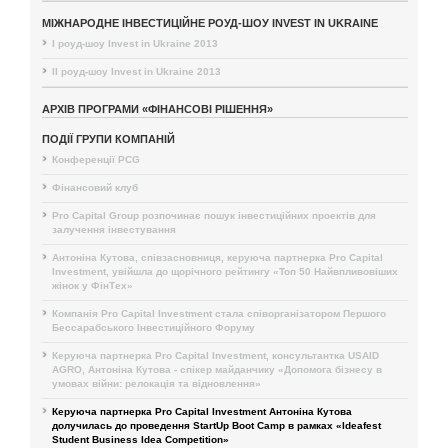
МІЖНАРОДНЕ ІНВЕСТИЦІЙНЕ РОУД-ШОУ INVEST IN UKRAINE
I роуд-шоу Invest in Ukraine 2013
II роуд-шоу Invest in Ukraine 2013
АРХІВ ПРОГРАМИ «ФІНАНСОВІ РІШЕННЯ»
ПОДІЇ ГРУПИ КОМПАНІЙ
Конференції PCG
Фінансовий клуб
Pro Capital Group розпочинає пошук інвестиційних проектів для
залучення інвестування
Антоніна Кутова, співзасновниця, керуюча партнерка Pro Capital
Investment, увійшла до щорічного рейтингу «Топ 50 Найвпливовіших
жінок у ФінТех»
Компанія Pro Capital Investment стала співорганізатором Першого
Бессарабського Інвестиційного Форуму
Керуюча партнерка Pro Capital Investment, консультантка USAID
AGRO, Антоніна Кутова - спікер майданчику «Допомога бізнесу в
умовах війни: релокація та відновлення»
Керуюча партнерка Pro Capital Investment Антоніна Кутова
долучилась до проведення StartUp Boot Camp в рамках «Ideafest
Student Business Idea Competition»