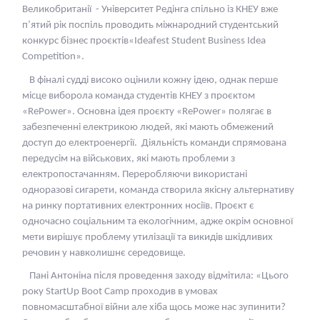
Великобританії - Університет Редінга спільно із КНЕУ вже
п’ятий рік поспіль проводить міжнародний студентський
конкурс бізнес проєктів«Ideafest Student Business Idea
Competition».
В фіналі судді високо оцінили кожну ідею, однак перше
місце виборола команда студентів КНЕУ з проєктом
«RePower». Основна ідея проєкту «RePower» полягає в
забезпеченні електрикою людей, які мають обмежений
доступ до електроенергії. Діяльність команди спрямована
передусім на військових, які мають проблеми з
електропостачанням. Переробляючи використані
одноразові сигарети, команда створила якісну альтернативу
на ринку портативних електронних носіїв. Проєкт є
одночасно соціальним та екологічним, адже окрім основної
мети вирішує проблему утилізації та викидів шкідливих
речовин у навколишнє середовище.
Пані Антоніна після проведення заходу відмітила: «Цього
року StartUp Boot Camp проходив в умовах
повномасштабної війни але хіба щось може нас зупинити?