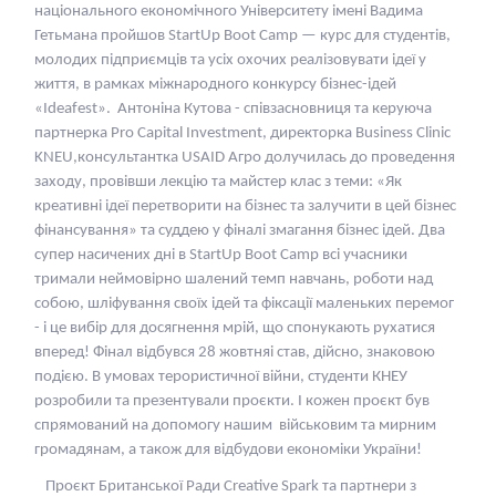
національного економічного Університету імені Вадима
Гетьмана пройшов StartUp Boot Camp — курс для студентів,
молодих підприємців та усіх охочих реалізовувати ідеї у
життя, в рамках міжнародного конкурсу бізнес-ідей
«Ideafest». Антоніна Кутова - співзасновниця та керуюча
партнерка Pro Capital Investment, директорка Business Clinic
KNEU,консультантка USAID Агро долучилась до проведення
заходу, провівши лекцію та майстер клас з теми: «Як
креативні ідеї перетворити на бізнес та залучити в цей бізнес
фінансування» та суддею у фіналі змагання бізнес ідей. Два
супер насичених дні в StartUp Boot Camp всі учасники
тримали неймовірно шалений темп навчань, роботи над
собою, шліфування своїх ідей та фіксації маленьких перемог
- і це вибір для досягнення мрій, що спонукають рухатися
вперед! Фінал відбувся 28 жовтняі став, дійсно, знаковою
подією. В умовах терористичної війни, студенти КНЕУ
розробили та презентували проєкти. І кожен проєкт був
спрямований на допомогу нашим військовим та мирним
громадянам, а також для відбудови економіки України!
Проєкт Британської Ради Creative Spark та партнери з