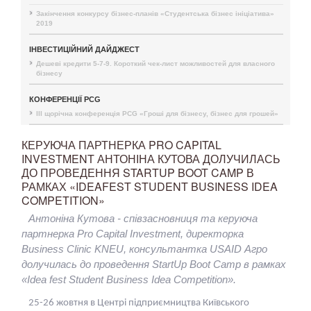
Закінчення конкурсу бізнес-планів «Студентська бізнес ініціатива»
2019
ІНВЕСТИЦІЙНИЙ ДАЙДЖЕСТ
Дешеві кредити 5-7-9. Короткий чек-лист можливостей для власного
бізнесу
КОНФЕРЕНЦІЇ PCG
III щорічна конференція PCG «Гроші для бізнесу, бізнес для грошей»
КЕРУЮЧА ПАРТНЕРКА PRO CAPITAL
INVESTMENT АНТОНІНА КУТОВА ДОЛУЧИЛАСЬ
ДО ПРОВЕДЕННЯ STARTUP BOOT CAMP В
РАМКАХ «IDEAFEST STUDENT BUSINESS IDEA
COMPETITION»
Антоніна Кутова - співзасновниця та керуюча
партнерка Pro Capital Investment, директорка
Business Clinic KNEU, консультантка USAID Агро
долучилась до проведення StartUp Boot Camp в рамках
«Idea fest Student Business Idea Competition».
25-26 жовтня в Центрі підприємництва Київського