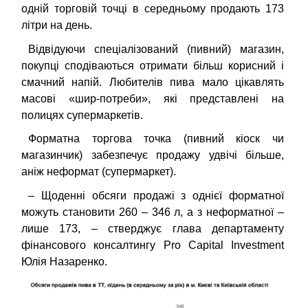
одній торговій точці в середньому продають 173
літри на день.
Відвідуючи спеціалізований (пивний) магазин,
покупці сподіваються отримати більш корисний і
смачний напій. Любителів пива мало цікавлять
масові «шир-потреби», які представлені на
полицях супермаркетів.
Форматна торгова точка (пивний кіоск чи
магазинчик) забезпечує продажу удвічі більше,
аніж неформат (супермаркет).
–
Щоденні обсяги продажі з однієї форматної
можуть становити 260 – 346 л, а з неформатної –
лише 173,
–
стверджує
глава департаменту
фінансового консалтингу Pro Capital Investment
Юлія Назаренко.