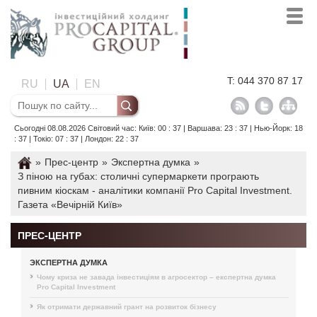
T: 044 370 87 17
RU
UA
EN
Сьогодні 08.08.2026 Світовий час: Київ: 00 : 37 | Варшава: 23 : 37 | Нью-Йорк: 18
: 37 | Токіо: 07 : 37 | Лондон: 22 : 37
»
Прес-центр
»
Экспертна думка
»
З піною на губах: столичні супермаркети програють
пивним кіоскам - аналітики компанії Pro Capital Investment.
Газета «Вечірній Київ»
ПРЕС-ЦЕНТР
ЭКСПЕРТНА ДУМКА
Чому криза не завада інвестиціям в агросектор – експертна думка
Pro Capital Investment
Як отримати державний грант на розвиток бізнесу