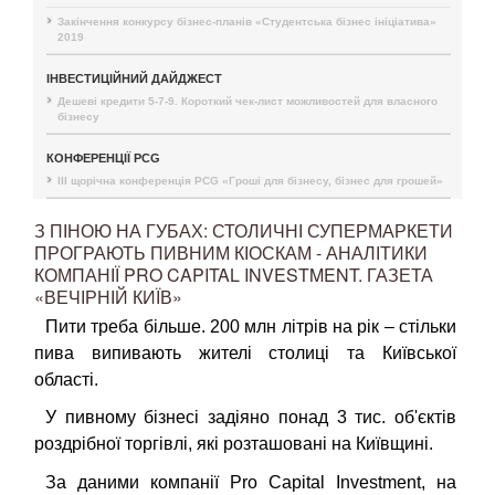
Закінчення конкурсу бізнес-планів «Студентська бізнес ініціатива»
2019
ІНВЕСТИЦІЙНИЙ ДАЙДЖЕСТ
Дешеві кредити 5-7-9. Короткий чек-лист можливостей для власного
бізнесу
КОНФЕРЕНЦІЇ PCG
III щорічна конференція PCG «Гроші для бізнесу, бізнес для грошей»
З ПІНОЮ НА ГУБАХ: СТОЛИЧНІ СУПЕРМАРКЕТИ
ПРОГРАЮТЬ ПИВНИМ КІОСКАМ - АНАЛІТИКИ
КОМПАНІЇ PRO CAPITAL INVESTMENT. ГАЗЕТА
«ВЕЧІРНІЙ КИЇВ»
Пити треба більше.
200 млн літрів на рік – стільки
пива випивають жителі столиці та Київської
області.
У пивному бізнесі задіяно понад 3 тис. об'єктів
роздрібної торгівлі, які розташовані на Київщині.
За даними компанії Pro Capital Investment, на