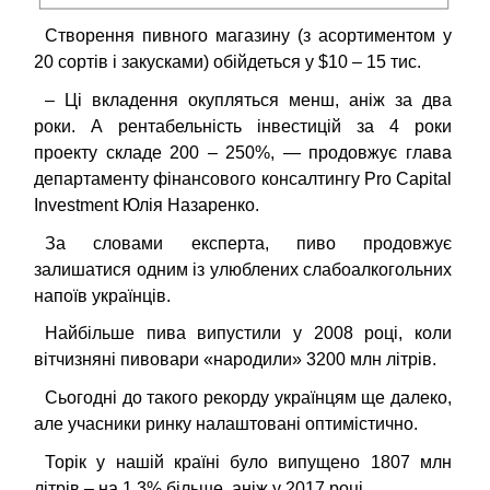
Створення пивного магазину (з асортиментом у
20 сортів і закусками) обійдеться у $10
–
15 тис.
– Ці вкладення окупляться менш, аніж за два
роки. А рентабельність інвестицій за 4 роки
проекту складе 200 – 250%,
— продовжує
глава
департаменту фінансового консалтингу Pro Capital
Investment Юлія Назаренко
.
За словами експерта, пиво продовжує
залишатися одним із улюблених слабоалкогольних
напоїв українців.
Найбільше пива випустили у 2008 році, коли
вітчизняні пивовари «народили» 3200 млн літрів.
Сьогодні до такого рекорду українцям ще далеко,
але учасники ринку налаштовані оптимістично.
Торік у нашій країні було випущено 1807 млн
літрів
–
на 1,3% більше, аніж у 2017 році.