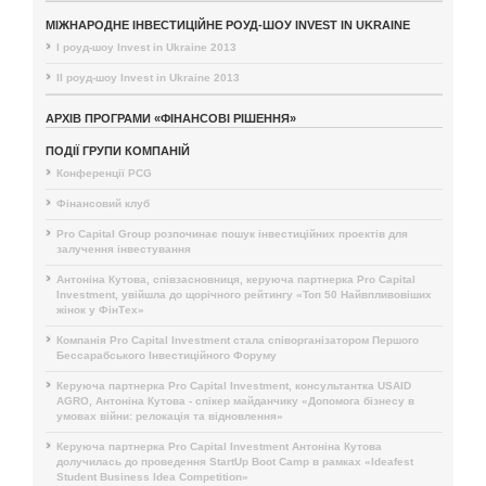
МІЖНАРОДНЕ ІНВЕСТИЦІЙНЕ РОУД-ШОУ INVEST IN UKRAINE
I роуд-шоу Invest in Ukraine 2013
II роуд-шоу Invest in Ukraine 2013
АРХІВ ПРОГРАМИ «ФІНАНСОВІ РІШЕННЯ»
ПОДІЇ ГРУПИ КОМПАНІЙ
Конференції PCG
Фінансовий клуб
Pro Capital Group розпочинає пошук інвестиційних проектів для
залучення інвестування
Антоніна Кутова, співзасновниця, керуюча партнерка Pro Capital
Investment, увійшла до щорічного рейтингу «Топ 50 Найвпливовіших
жінок у ФінТех»
Компанія Pro Capital Investment стала співорганізатором Першого
Бессарабського Інвестиційного Форуму
Керуюча партнерка Pro Capital Investment, консультантка USAID
AGRO, Антоніна Кутова - спікер майданчику «Допомога бізнесу в
умовах війни: релокація та відновлення»
Керуюча партнерка Pro Capital Investment Антоніна Кутова
долучилась до проведення StartUp Boot Camp в рамках «Ideafest
Student Business Idea Competition»