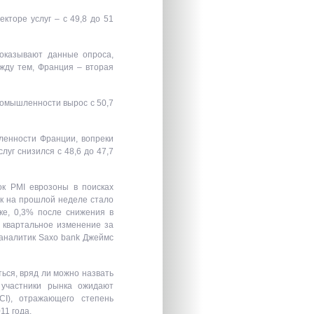
екторе услуг – с 49,8 до 51
показывают данные опроса,
жду тем, Франция – вторая
промышленности вырос с 50,7
шленности Франции, вопреки
слуг снизился с 48,6 до 47,7
ок PMI еврозоны в поисках
ак на прошлой неделе стало
ке, 0,3% после снижения в
 квартальное изменение за
 аналитик Saxo bank Джеймс
ться, вряд ли можно назвать
 участники рынка ожидают
CI), отражающего степень
11 года.