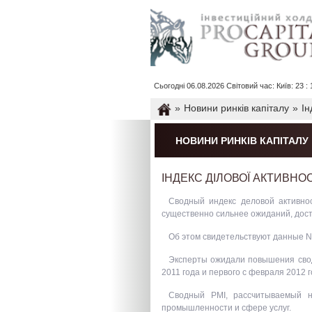
Сьогодні 06.08.2026 Світовий час: Київ: 23 : 1
»
Новини ринків капіталу
»
Ін
НОВИНИ РИНКІВ КАПІТАЛУ
ІНДЕКС ДІЛОВОЇ АКТИВНО
Сводный индекс деловой активнос
существенно сильнее ожиданий, дости
Об этом свидетельствуют данные N
Эксперты ожидали повышения сводн
2011 года и первого с февраля 2012 
Сводный PMI, рассчитываемый н
промышленности и сфере услуг.