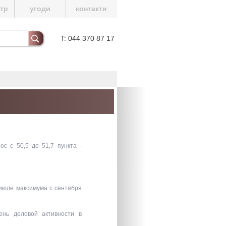
нтр
угоди
контакти
T: 044 370 87 17
ос с 50,5 до 51,7 пункта -
 июле максимума с сентября
ень деловой активности в