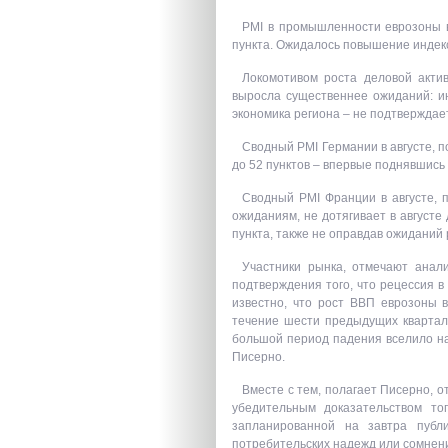
PMI в промышленности еврозоны в а
пункта. Ожидалось повышение индексо
Локомотивом роста деловой актив
выросла существеннее ожиданий: ин
экономика региона – не подтверждае
Сводный PMI Германии в августе, п
до 52 пунктов – впервые поднявшись до
Сводный PMI Франции в августе, п
ожиданиям, не дотягивает в августе д
пункта, также не оправдав ожиданий 
Участники рынка, отмечают анали
подтверждения того, что рецессия 
известно, что рост ВВП еврозоны 
течение шести предыдущих квартал
большой период падения вселило на
Писерно.
Вместе с тем, полагает Писерно, о
убедительным доказательством то
запланированной на завтра публи
потребительских надежд или сомнений