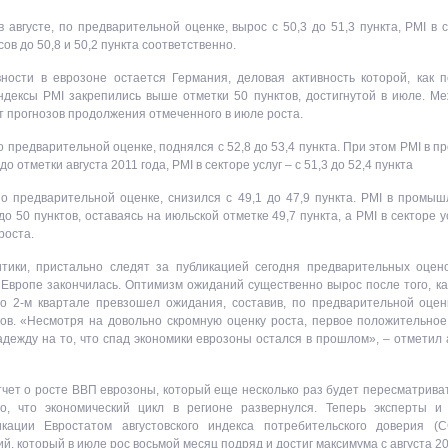
вгусте, по предварительной оценке, вырос с 50,3 до 51,3 пункта, PMI в с
в до 50,8 и 50,2 пункта соответственно.
ности в еврозоне остается Германия, деловая активность которой, как 
дексы PMI закрепились выше отметки 50 пунктов, достигнутой в июле. Ме
т прогнозов продолжения отмеченного в июле роста.
о предварительной оценке, поднялся с 52,8 до 53,4 пункта. При этом PMI в 
 отметки августа 2011 года, PMI в секторе услуг – с 51,3 до 52,4 пункта
о предварительной оценке, снизился с 49,1 до 47,9 пункта. PMI в промы
о 50 пунктов, оставаясь на июльской отметке 49,7 пункта, а PMI в секторе у
роста.
тики, пристально следят за публикацией сегодня предварительных оцен
в Европе закончилась. Оптимизм ожиданий существенно вырос после того, к
во 2-м квартале превзошел ожидания, составив, по предварительной оцен
ов. «Несмотря на довольно скромную оценку роста, первое положительное
дежду на то, что спад экономики еврозоны остался в прошлом», – отметил
тчет о росте ВВП еврозоны, который еще несколько раз будет пересматрива
го, что экономический цикл в регионе развернулся. Теперь эксперты и
кации Евростатом августовского индекса потребительского доверия (C
, который в июле рос восьмой месяц подряд и достиг максимума с августа 20