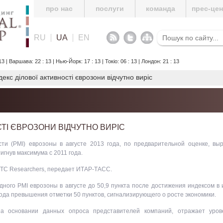
про нас
послуги
команда
прес-це
RU
UA
EN
3 | Варшава: 22 : 13 | Нью-Йорк: 17 : 13 | Токіо: 06 : 13 | Лондон: 21 : 13
декс ділової активності єврозони відчутно виріс
СТІ ЄВРОЗОНИ ВІДЧУТНО ВИРІС
ти (PMI) еврозоны в августе 2013 года, по предварительной оценке, выр
гнув максимума с 2011 года.
TC Researchers, передает ИТАР-ТАСС.
ого PMI еврозоны в августе до 50,9 пункта после достижения индексом в
года превышения отметки 50 пунктов, сигнализирующего о росте экономики.
а основании данных опроса представителей компаний, отражает уров